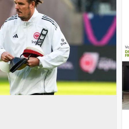
Vo
D
F