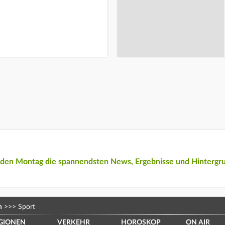
eden Montag die spannendsten News, Ergebnisse und Hintergr
n
>>>
Sport
GIONEN
VERKEHR
HOROSKOP
ON AIR