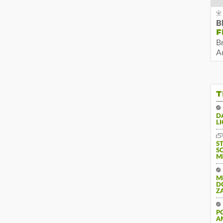
B
F
B
Au
T
DA
LI
S
S
M
M
D
Z
P
A