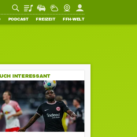
Playlist
Staupilot
Wetter
Webcam
Mein FFH
O
PODCAST
FREIZEIT
FFH-WELT
UCH INTERESSANT