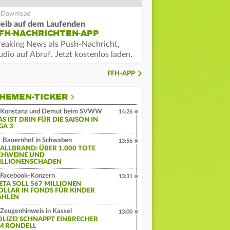
leib auf dem Laufenden
FH-NACHRICHTEN-APP
reaking News als Push-Nachricht,
dio auf Abruf. Jetzt kostenlos laden.
FFH-APP
HEMEN-TICKER
Konstanz und Demut beim SVWW
14:26
S IST DRIN FÜR DIE SAISON IN
GA 3
Bauernhof in Schwaben
13:56
TALLBRAND: ÜBER 1.000 TOTE
CHWEINE UND
ILLIONENSCHADEN
Facebook-Konzern
13:31
ETA SOLL 567 MILLIONEN
OLLAR IN FONDS FÜR KINDER
AHLEN
Zeugenhinweis in Kassel
13:00
OLIZEI SCHNAPPT EINBRECHER
M RONDELL