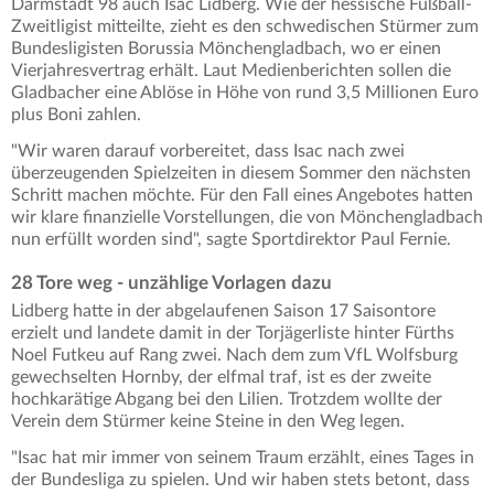
Darmstadt 98 auch Isac Lidberg. Wie der hessische Fußball-
Zweitligist mitteilte, zieht es den schwedischen Stürmer zum
Bundesligisten Borussia Mönchengladbach, wo er einen
Vierjahresvertrag erhält. Laut Medienberichten sollen die
Gladbacher eine Ablöse in Höhe von rund 3,5 Millionen Euro
plus Boni zahlen.
"Wir waren darauf vorbereitet, dass Isac nach zwei
überzeugenden Spielzeiten in diesem Sommer den nächsten
Schritt machen möchte. Für den Fall eines Angebotes hatten
wir klare finanzielle Vorstellungen, die von Mönchengladbach
nun erfüllt worden sind", sagte Sportdirektor Paul Fernie.
28 Tore weg - unzählige Vorlagen dazu
Lidberg hatte in der abgelaufenen Saison 17 Saisontore
erzielt und landete damit in der Torjägerliste hinter Fürths
Noel Futkeu auf Rang zwei. Nach dem zum VfL Wolfsburg
gewechselten Hornby, der elfmal traf, ist es der zweite
hochkarätige Abgang bei den Lilien. Trotzdem wollte der
Verein dem Stürmer keine Steine in den Weg legen.
"Isac hat mir immer von seinem Traum erzählt, eines Tages in
der Bundesliga zu spielen. Und wir haben stets betont, dass