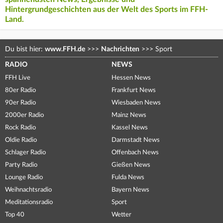
Hintergrundgeschichten aus der Welt des Sports im FFH-
Land.
Du bist hier:
www.FFH.de
>>>
Nachrichten
>>>
Sport
RADIO
NEWS
FFH Live
Hessen News
80er Radio
Frankfurt News
90er Radio
Wiesbaden News
2000er Radio
Mainz News
Rock Radio
Kassel News
Oldie Radio
Darmstadt News
Schlager Radio
Offenbach News
Party Radio
Gießen News
Lounge Radio
Fulda News
Weihnachtsradio
Bayern News
Meditationsradio
Sport
Top 40
Wetter