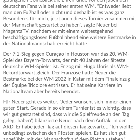
deutschen Fans wie bei seiner ersten WM. "Entweder liebt
man den Fußball oder nicht und deshalb ist es was ganz
Besonderes für mich, jetzt auch dieses Turnier zusammen mit
der Mannschaft gestartet zu haben", sagte Neuer bei
MagentaTV, nachdem er mit einem weitestgehend
beschäftigungslosen Fußballabend eine weitere Bestmarke in
der Nationalmannschaft erreicht hatte.
Der 7:1-Sieg gegen Curaçao in Houston war das 20. WM-
Spiel des Bayern-Torwarts, der mit 40 Jahren der älteste
deutsche WM-Spieler ist. Er zog mit Hugo Lloris als WM-
Rekordtorwart gleich. Der Franzose hatte Neuer die
Bestmarke bei der WM 2022 in Katar mit dem Finaleinzug
der Équipe Tricolore entrissen. Er hat seine Karriere im
Nationalteam aber bereits beendet.
Für Neuer geht es weiter. "Jeder wünscht sich immer einen
guten Start. Gerade in so einem Turnier ist es wichtig, dass
wir gut gestartet sind, dass wir die Spielfreude an den Tag
gelegt haben", bilanzierte Neuer nach dem Auftakt in der
ARD. Er habe jeden Tag auf diesen Tag gewartet. "Ich wollte
unbedingt zwischen den Pfosten spielen. Es hat sich gut
angefühlt, mit der Mannschaft auf dem Platz zu stehen."