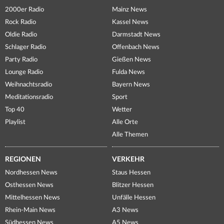
2000er Radio
Mainz News
Rock Radio
Kassel News
Oldie Radio
Darmstadt News
Schlager Radio
Offenbach News
Party Radio
Gießen News
Lounge Radio
Fulda News
Weihnachtsradio
Bayern News
Meditationsradio
Sport
Top 40
Wetter
Playlist
Alle Orte
Alle Themen
REGIONEN
VERKEHR
Nordhessen News
Staus Hessen
Osthessen News
Blitzer Hessen
Mittelhessen News
Unfälle Hessen
Rhein-Main News
A3 News
Südhessen News
A5 News