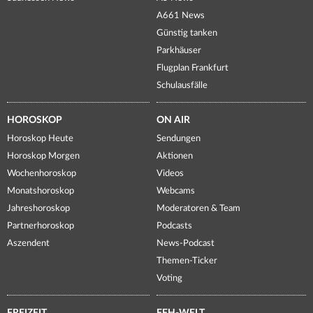
A661 News
Günstig tanken
Parkhäuser
Flugplan Frankfurt
Schulausfälle
HOROSKOP
ON AIR
Horoskop Heute
Sendungen
Horoskop Morgen
Aktionen
Wochenhoroskop
Videos
Monatshoroskop
Webcams
Jahreshoroskop
Moderatoren & Team
Partnerhoroskop
Podcasts
Aszendent
News-Podcast
Themen-Ticker
Voting
FREIZEIT
FFH-WELT