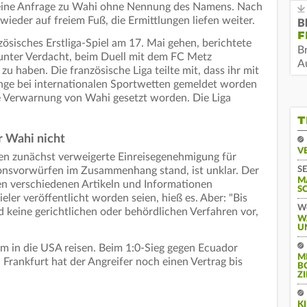
f eine Anfrage zu Wahi ohne Nennung des Namens. Nach
wieder auf freiem Fuß, die Ermittlungen liefen weiter.
B
F
zösisches Erstliga-Spiel am 17. Mai gehen, berichtete
B
 unter Verdacht, beim Duell mit dem FC Metz
Au
 zu haben. Die französische Liga teilte mit, dass ihr mit
änge bei internationalen Sportwetten gemeldet worden
ne Verwarnung von Wahi gesetzt worden. Die Liga
T
r Wahi nicht
V
n zunächst verweigerte Einreisegenehmigung für
onsvorwürfen im Zusammenhang stand, ist unklar. Der
SE
M
n verschiedenen Artikeln und Informationen
S
ler veröffentlicht worden seien, hieß es. Aber: "Bis
We
 keine gerichtlichen oder behördlichen Verfahren vor,
W
U
m in die USA reisen. Beim 1:0-Sieg gegen Ecuador
M
In Frankfurt hat der Angreifer noch einen Vertrag bis
B
Z
K