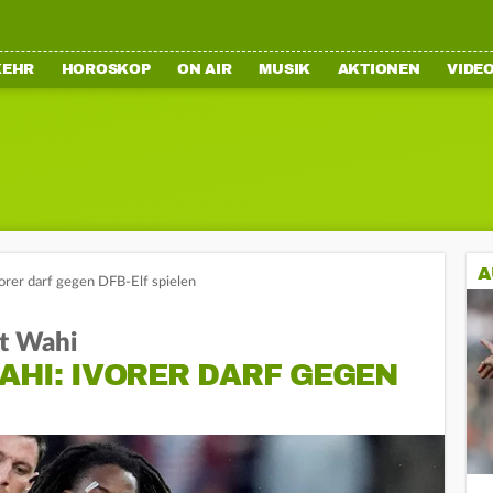
KEHR
HOROSKOP
ON AIR
MUSIK
AKTIONEN
VIDE
A
orer darf gegen DFB-Elf spielen
it Wahi
AHI: IVORER DARF GEGEN