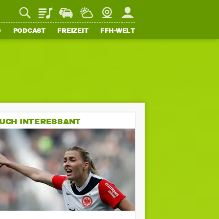
Playlist
Staupilot
Wetter
Webcam
Mein FFH
O
PODCAST
FREIZEIT
FFH-WELT
UCH INTERESSANT