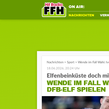
ON AIR:
NACHRICHTEN
VER
Nachrichten
>
Sport
>
Wende im Fall Wahi: Iv
18.06.2026, 20:24 Uhr
Elfenbeinküste doch m
WENDE IM FALL W
DFB-ELF SPIELEN