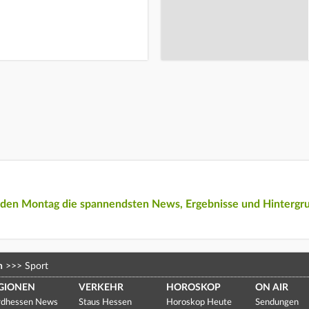
eden Montag die spannendsten News, Ergebnisse und Hintergr
n
>>>
Sport
GIONEN
VERKEHR
HOROSKOP
ON AIR
dhessen News
Staus Hessen
Horoskop Heute
Sendungen