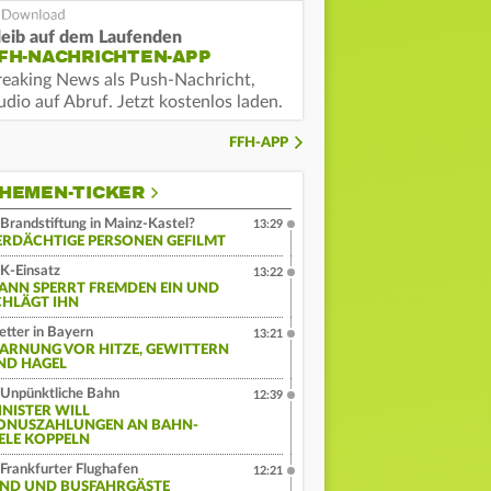
leib auf dem Laufenden
FH-NACHRICHTEN-APP
reaking News als Push-Nachricht,
dio auf Abruf. Jetzt kostenlos laden.
FFH-APP
HEMEN-TICKER
Brandstiftung in Mainz-Kastel?
13:29
ERDÄCHTIGE PERSONEN GEFILMT
K-Einsatz
13:22
ANN SPERRT FREMDEN EIN UND
CHLÄGT IHN
tter in Bayern
13:21
ARNUNG VOR HITZE, GEWITTERN
ND HAGEL
Unpünktliche Bahn
12:39
INISTER WILL
ONUSZAHLUNGEN AN BAHN-
IELE KOPPELN
Frankfurter Flughafen
12:21
IND UND BUSFAHRGÄSTE