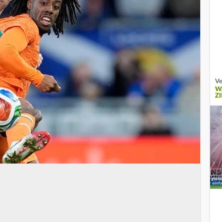
Ve
W
Z