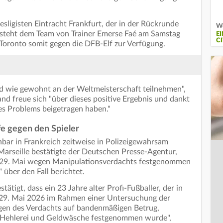
sligisten Eintracht Frankfurt, der in der Rückrunde
We
, steht dem Team von Trainer Emerse Faé am Samstag
E
C
oronto somit gegen die DFB-Elf zur Verfügung.
 wie gewohnt an der Weltmeisterschaft teilnehmen",
band freue sich "über dieses positive Ergebnis und dankt
eses Problems beigetragen haben."
e gegen den Spieler
bar in Frankreich zeitweise in Polizeigewahrsam
arseille bestätigte der Deutschen Presse-Agentur,
am 29. Mai wegen Manipulationsverdachts festgenommen
 über den Fall berichtet.
tätigt, dass ein 23 Jahre alter Profi-Fußballer, der in
m 29. Mai 2026 im Rahmen einer Untersuchung der
wegen des Verdachts auf bandenmäßigen Betrug,
 Hehlerei und Geldwäsche festgenommen wurde",