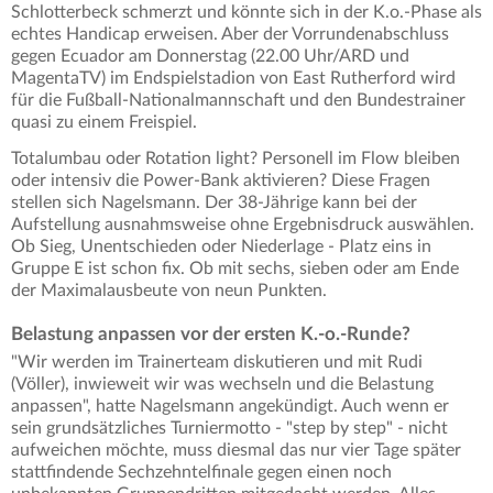
Schlotterbeck schmerzt und könnte sich in der K.o.-Phase als
echtes Handicap erweisen. Aber der Vorrundenabschluss
gegen Ecuador am Donnerstag (22.00 Uhr/ARD und
MagentaTV) im Endspielstadion von East Rutherford wird
für die Fußball-Nationalmannschaft und den Bundestrainer
quasi zu einem Freispiel.
Totalumbau oder Rotation light? Personell im Flow bleiben
oder intensiv die Power-Bank aktivieren? Diese Fragen
stellen sich Nagelsmann. Der 38-Jährige kann bei der
Aufstellung ausnahmsweise ohne Ergebnisdruck auswählen.
Ob Sieg, Unentschieden oder Niederlage - Platz eins in
Gruppe E ist schon fix. Ob mit sechs, sieben oder am Ende
der Maximalausbeute von neun Punkten.
Belastung anpassen vor der ersten K.-o.-Runde?
"Wir werden im Trainerteam diskutieren und mit Rudi
(Völler), inwieweit wir was wechseln und die Belastung
anpassen", hatte Nagelsmann angekündigt. Auch wenn er
sein grundsätzliches Turniermotto - "step by step" - nicht
aufweichen möchte, muss diesmal das nur vier Tage später
stattfindende Sechzehntelfinale gegen einen noch