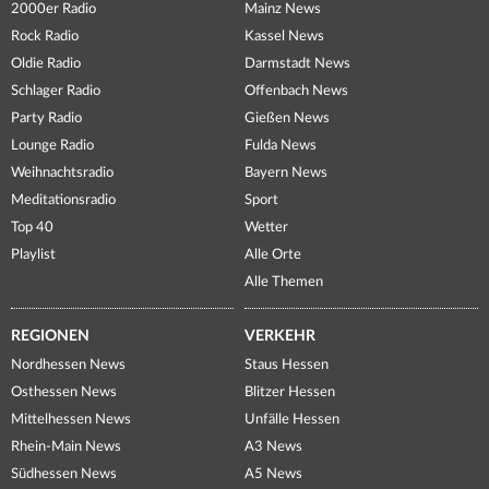
2000er Radio
Mainz News
Rock Radio
Kassel News
Oldie Radio
Darmstadt News
Schlager Radio
Offenbach News
Party Radio
Gießen News
Lounge Radio
Fulda News
Weihnachtsradio
Bayern News
Meditationsradio
Sport
Top 40
Wetter
Playlist
Alle Orte
Alle Themen
REGIONEN
VERKEHR
Nordhessen News
Staus Hessen
Osthessen News
Blitzer Hessen
Mittelhessen News
Unfälle Hessen
Rhein-Main News
A3 News
Südhessen News
A5 News