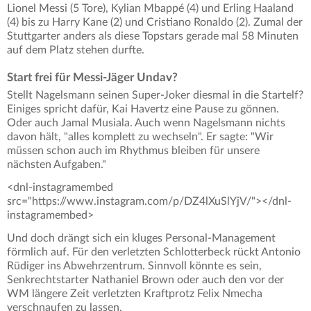
Lionel Messi (5 Tore), Kylian Mbappé (4) und Erling Haaland
(4) bis zu Harry Kane (2) und Cristiano Ronaldo (2). Zumal der
Stuttgarter anders als diese Topstars gerade mal 58 Minuten
auf dem Platz stehen durfte.
Start frei für Messi-Jäger Undav?
Stellt Nagelsmann seinen Super-Joker diesmal in die Startelf?
Einiges spricht dafür, Kai Havertz eine Pause zu gönnen.
Oder auch Jamal Musiala. Auch wenn Nagelsmann nichts
davon hält, "alles komplett zu wechseln". Er sagte: "Wir
müssen schon auch im Rhythmus bleiben für unsere
nächsten Aufgaben."
<dnl-instagramembed
src="https://www.instagram.com/p/DZ4lXuSlYjV/"></dnl-
instagramembed>
Und doch drängt sich ein kluges Personal-Management
förmlich auf. Für den verletzten Schlotterbeck rückt Antonio
Rüdiger ins Abwehrzentrum. Sinnvoll könnte es sein,
Senkrechtstarter Nathaniel Brown oder auch den vor der
WM längere Zeit verletzten Kraftprotz Felix Nmecha
verschnaufen zu lassen.