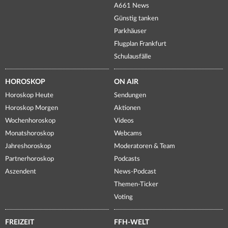
A661 News
Günstig tanken
Parkhäuser
Flugplan Frankfurt
Schulausfälle
HOROSKOP
ON AIR
Horoskop Heute
Sendungen
Horoskop Morgen
Aktionen
Wochenhoroskop
Videos
Monatshoroskop
Webcams
Jahreshoroskop
Moderatoren & Team
Partnerhoroskop
Podcasts
Aszendent
News-Podcast
Themen-Ticker
Voting
FREIZEIT
FFH-WELT