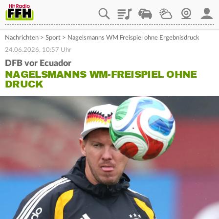
Playlist
Staupilot
Wetter
Webcam
Mein
Nachrichten
>
Sport
>
Nagelsmanns WM Freispiel ohne Ergebnisdruck
24.06.2026, 10:57 Uhr
DFB vor Ecuador
NAGELSMANNS WM-FREISPIEL OHNE
DRUCK