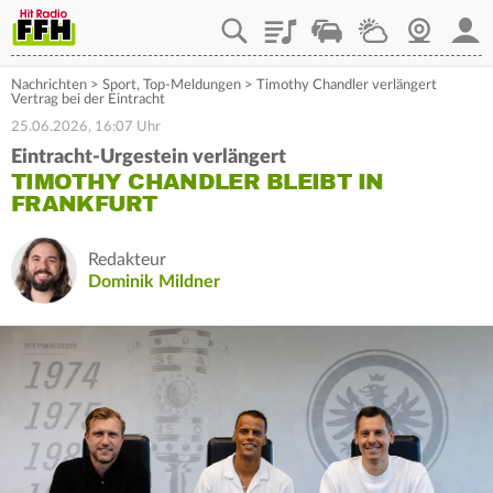
Playlist
Staupilot
Wetter
Webcam
Mein
Nachrichten
>
Sport
,
Top-Meldungen
>
Timothy Chandler verlängert
Vertrag bei der Eintracht
25.06.2026, 16:07 Uhr
Eintracht-Urgestein verlängert
TIMOTHY CHANDLER BLEIBT IN
FRANKFURT
Redakteur
Dominik Mildner