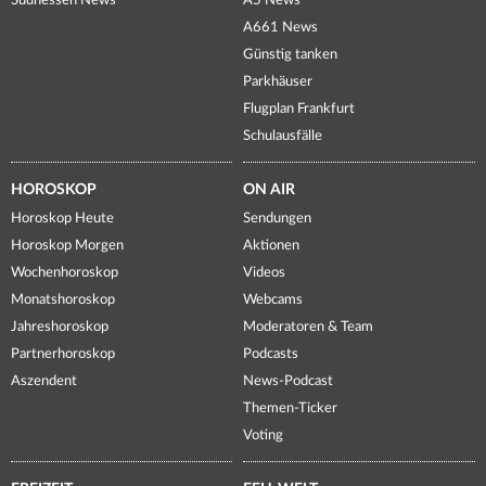
Südhessen News
A5 News
A661 News
Günstig tanken
Parkhäuser
Flugplan Frankfurt
Schulausfälle
HOROSKOP
ON AIR
Horoskop Heute
Sendungen
Horoskop Morgen
Aktionen
Wochenhoroskop
Videos
Monatshoroskop
Webcams
Jahreshoroskop
Moderatoren & Team
Partnerhoroskop
Podcasts
Aszendent
News-Podcast
Themen-Ticker
Voting