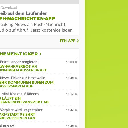
leib auf dem Laufenden
FH-NACHRICHTEN-APP
reaking News als Push-Nachricht,
dio auf Abruf. Jetzt kostenlos laden.
FFH-APP
HEMEN-TICKER
Erste Länder reagieren
18:03
KW-FAHRVERBOT AN
ONNTAGEN AUSSER KRAFT
News-Ticker zur Hitzewelle
17:49
EHR KOMMUNEN RUFEN ZUM
ASSERSPAREN AUF
Mini-Knast auf Rädern
17:14
O LÄUFT EIN
EFANGENENTRANSPORT AB
Vorplatz wird umgestaltet
16:44
ARMSTADT 98 EHRT
NVERGESSENEN FAN
6 aus 49
15:49