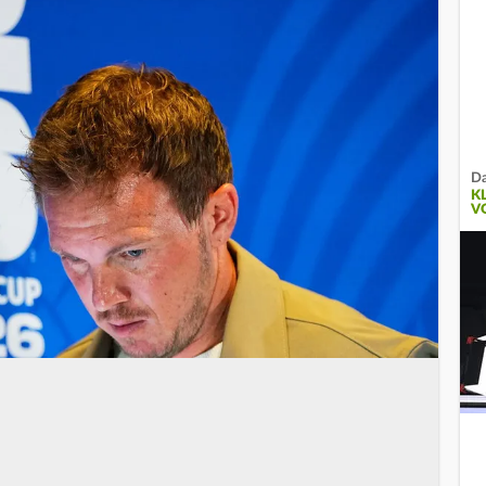
Da
K
V