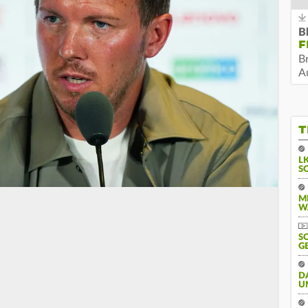
B
F
B
Au
T
L
S
M
W
S
G
D
U