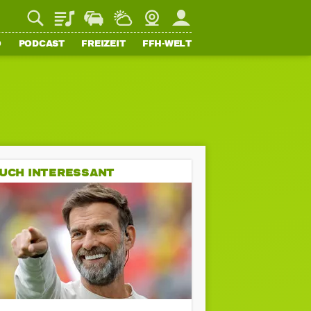
Playlist
Staupilot
Wetter
Webcam
Mein FFH
O
PODCAST
FREIZEIT
FFH-WELT
UCH INTERESSANT