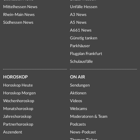
Mittelhessen News
Unfälle Hessen
Rhein-Main News
A3 News
Südhessen News
A5 News
A661 News
Günstig tanken
Parkhäuser
Flugplan Frankfurt
Schulausfälle
HOROSKOP
ON AIR
Horoskop Heute
Sendungen
Horoskop Morgen
Aktionen
Wochenhoroskop
Videos
Monatshoroskop
Webcams
Jahreshoroskop
Moderatoren & Team
Partnerhoroskop
Podcasts
Aszendent
News-Podcast