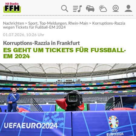
Playlist
Staupilot
Wetter
Webcam
Mein
Nachrichten
>
Sport
,
Top-Meldungen
,
Rhein-Main
>
Korruptions-Razzia
wegen Tickets für Fußball-EM 2024
01.07.2026, 10:26 Uhr
Korruptions-Razzia in Frankfurt
ES GEHT UM TICKETS FÜR FUSSBALL-E
M 2024