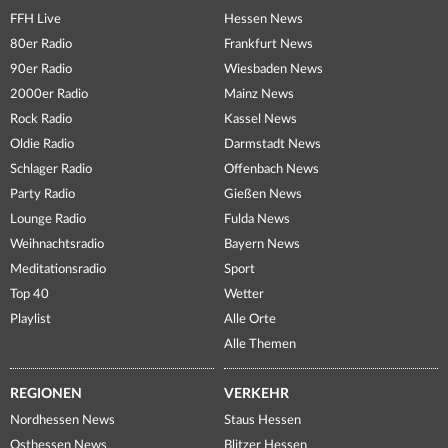
FFH Live
Hessen News
80er Radio
Frankfurt News
90er Radio
Wiesbaden News
2000er Radio
Mainz News
Rock Radio
Kassel News
Oldie Radio
Darmstadt News
Schlager Radio
Offenbach News
Party Radio
Gießen News
Lounge Radio
Fulda News
Weihnachtsradio
Bayern News
Meditationsradio
Sport
Top 40
Wetter
Playlist
Alle Orte
Alle Themen
REGIONEN
VERKEHR
Nordhessen News
Staus Hessen
Osthessen News
Blitzer Hessen