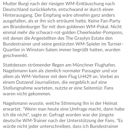
Mutter Burgi nach der riesigen WM-Enttäuschung nach
Deutschland zurückkehrte, entschwand er durch einen
Hinterausgang. Der Empfang wäre ohnehin ganz anders
ausgefallen, als er ihn sich erträumt hatte. Keine Fan-Party
am Brandenburger Tor mit dem goldenen WM-Pokal. Nicht
einmal mehr die schwarz-rot-golden Cheerleader-Pompons,
mit denen die Angestellten des The Graylyn Estate den
Bundestrainer und seine gestürzten WM-Spieler im Turnier-
Quartier in Winston-Salem immer begrüßt hatten, wurden
geschwenkt.
Stattdessen strömender Regen am Münchner Flughafen.
Nagelsmann kam als ziemlich normaler Passagier und vor
allem als WM-Verlierer mit dem Flug LH429 an. Vorbei an
einem Dutzend Journalisten, die vergeblich auf eine
Stellungnahme warteten, nutzte er eine Seitentür. Fans
waren nicht gekommen.
Nagelsmann wusste, welche Stimmung ihn in der Heimat
erwartet. "Wenn man heute eine Umfrage macht, dann habe
ich die nicht", sagte er. Gefragt worden war der jüngste
deutsche WM-Trainer nach der Unterstützung der Fans. "Es
würde nicht jeder unterschreiben, dass ich Bundestrainer