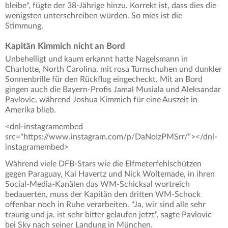
bleibe", fügte der 38-Jährige hinzu. Korrekt ist, dass dies die
wenigsten unterschreiben würden. So mies ist die
Stimmung.
Kapitän Kimmich nicht an Bord
Unbehelligt und kaum erkannt hatte Nagelsmann in
Charlotte, North Carolina, mit rosa Turnschuhen und dunkler
Sonnenbrille für den Rückflug eingecheckt. Mit an Bord
gingen auch die Bayern-Profis Jamal Musiala und Aleksandar
Pavlovic, während Joshua Kimmich für eine Auszeit in
Amerika blieb.
<dnl-instagramembed
src="https://www.instagram.com/p/DaNoIzPMSrr/"></dnl-
instagramembed>
Während viele DFB-Stars wie die Elfmeterfehlschützen
gegen Paraguay, Kai Havertz und Nick Woltemade, in ihren
Social-Media-Kanälen das WM-Schicksal wortreich
bedauerten, muss der Kapitän den dritten WM-Schock
offenbar noch in Ruhe verarbeiten. "Ja, wir sind alle sehr
traurig und ja, ist sehr bitter gelaufen jetzt", sagte Pavlovic
bei Sky nach seiner Landung in München.