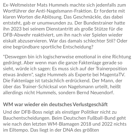
Ex-Weltmeister Mats Hummels machte sich jedenfalls zum
Wortführer der Anti-Nagelsmann-Fraktion. Er forderte mit
klaren Worten die Ablösung. Das Geschmäckle, das dabei
entsteht, gab er unumwunden zu. Der Bundestrainer hatte
ihn 2023 bei seinem Dienstantritt als große Stütze für die
DFB-Abwehr reaktiviert, um ihn nach vier Spielen wieder
eiskalt abzuservieren. War das damals schlechter Stil? Oder
eine begründbare sportliche Entscheidung?
"Deswegen bin ich logischerweise emotional in eine Richtung
gedrängt. Aber wenn man die ganze Faktenlage gerade so
sieht, würde ich sagen: Es muss sich auf der Trainerposition
etwas ändern", sagte Hummels als Experte bei MagentaTV.
Die Faktenlage ist tatsächlich erdrückend. Der Mann, der
über das Trainer-Schicksal von Nagelsmann urteilt, heißt
allerdings nicht Hummels, sondern Bernd Neuendorf.
WM war wieder ein deutsches Verlustgeschäft
Und der DFB-Boss neigt als einstiger Politiker nicht zu
Bauchentscheidungen. Beim Deutschen Fußball-Bund geht
wie nach den letzten WM-Blamagen 2018 und 2022 nichts
im Eiltempo. Das liegt in der DNA des größten