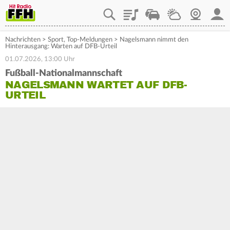
Playlist
Staupilot
Wetter
Webcam
Mein
Nachrichten
>
Sport
,
Top-Meldungen
>
Nagelsmann nimmt den
Hinterausgang: Warten auf DFB-Urteil
01.07.2026, 13:00 Uhr
Fußball-Nationalmannschaft
NAGELSMANN WARTET AUF DFB-
URTEIL