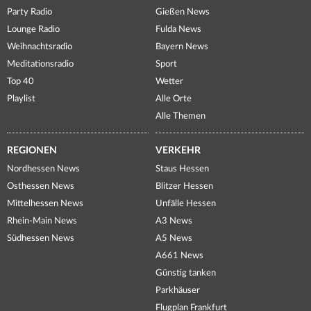
Party Radio
Gießen News
Lounge Radio
Fulda News
Weihnachtsradio
Bayern News
Meditationsradio
Sport
Top 40
Wetter
Playlist
Alle Orte
Alle Themen
REGIONEN
VERKEHR
Nordhessen News
Staus Hessen
Osthessen News
Blitzer Hessen
Mittelhessen News
Unfälle Hessen
Rhein-Main News
A3 News
Südhessen News
A5 News
A661 News
Günstig tanken
Parkhäuser
Flugplan Frankfurt