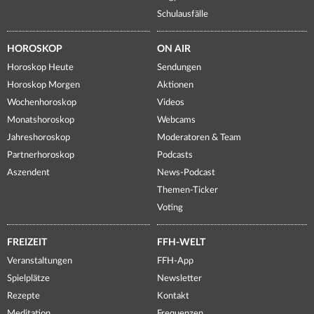
Schulausfälle
HOROSKOP
ON AIR
Horoskop Heute
Sendungen
Horoskop Morgen
Aktionen
Wochenhoroskop
Videos
Monatshoroskop
Webcams
Jahreshoroskop
Moderatoren & Team
Partnerhoroskop
Podcasts
Aszendent
News-Podcast
Themen-Ticker
Voting
FREIZEIT
FFH-WELT
Veranstaltungen
FFH-App
Spielplätze
Newsletter
Rezepte
Kontakt
Meditation
Frequenzen