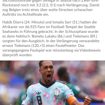
Sechzehntelfinale gegen Senegal in Seattle nach Zwei-Tore-
Rückstand noch mit 3:2 (2:2, 0:1) nach Verlängerung. Damit
zog Belgien trotz eines über weite Strecken schwachen
Auftritts ins Achtelfinale ein.
Habib Diarra (24. Minute) und Ismaila Sarr (51.) hatten die
Afrikaner vor 66.925 Fans im Football-Tempel der Seattle
Seahawks in Führung gebracht. In der Schlussphase wurde
es dann hektisch. Romelu Lukaku (86.) und Tielemans (89.)
sorgten für den Ausgleich. In der Verlängerung verwandelte
erneut Tielemans (120.+5) einen Foulelfmeter. Das
vorangegangene Foulspiel war minutenlang via Videobeweis
überprüft worden.