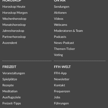
HOROSKOP
ON AIR
Horoskop Heute
Sendungen
Horoskop Morgen
Aktionen
Wochenhoroskop
Videos
Monatshoroskop
Webcams
Jahreshoroskop
Moderatoren & Team
Partnerhoroskop
Podcasts
Aszendent
News-Podcast
Themen-Ticker
Voting
FREIZEIT
FFH-WELT
Veranstaltungen
FFH-App
Spielplätze
Newsletter
Rezepte
Kontakt
Meditation
Frequenzen
Ausflugsziele
Jobs
Freizeit-Tipps
Führungen