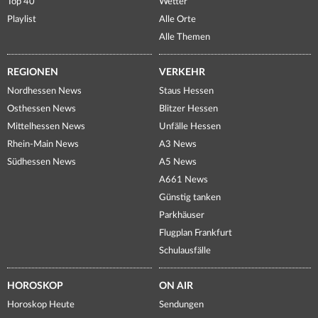
Top 40
Wetter
Playlist
Alle Orte
Alle Themen
REGIONEN
VERKEHR
Nordhessen News
Staus Hessen
Osthessen News
Blitzer Hessen
Mittelhessen News
Unfälle Hessen
Rhein-Main News
A3 News
Südhessen News
A5 News
A661 News
Günstig tanken
Parkhäuser
Flugplan Frankfurt
Schulausfälle
HOROSKOP
ON AIR
Horoskop Heute
Sendungen