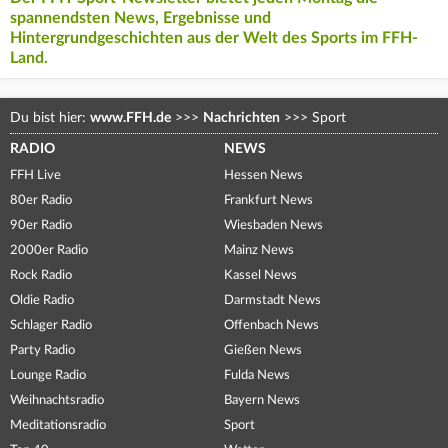
spannendsten News, Ergebnisse und
Hintergrundgeschichten aus der Welt des Sports im FFH-
Land.
Du bist hier:
www.FFH.de
>>>
Nachrichten
>>>
Sport
RADIO
NEWS
FFH Live
Hessen News
80er Radio
Frankfurt News
90er Radio
Wiesbaden News
2000er Radio
Mainz News
Rock Radio
Kassel News
Oldie Radio
Darmstadt News
Schlager Radio
Offenbach News
Party Radio
Gießen News
Lounge Radio
Fulda News
Weihnachtsradio
Bayern News
Meditationsradio
Sport