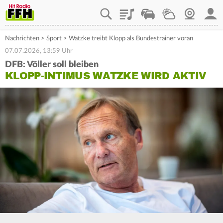
Playlist
Staupilot
Wetter
Webcam
Mein
Nachrichten
>
Sport
>
Watzke treibt Klopp als Bundestrainer voran
07.07.2026, 13:59 Uhr
DFB: Völler soll bleiben
KLOPP-INTIMUS WATZKE WIRD AKTIV