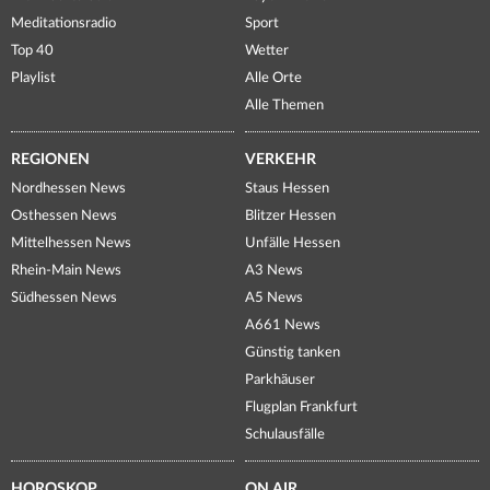
Meditationsradio
Sport
Top 40
Wetter
Playlist
Alle Orte
Alle Themen
REGIONEN
VERKEHR
Nordhessen News
Staus Hessen
Osthessen News
Blitzer Hessen
Mittelhessen News
Unfälle Hessen
Rhein-Main News
A3 News
Südhessen News
A5 News
A661 News
Günstig tanken
Parkhäuser
Flugplan Frankfurt
Schulausfälle
HOROSKOP
ON AIR