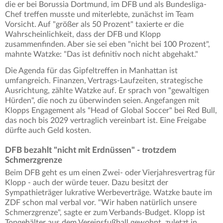
die er bei Borussia Dortmund, im DFB und als Bundesliga-
Chef treffen musste und miterlebte, zunächst im Team
Vorsicht. Auf "größer als 50 Prozent" taxierte er die
Wahrscheinlichkeit, dass der DFB und Klopp
zusammenfinden. Aber sie sei eben "nicht bei 100 Prozent",
mahnte Watzke: "Das ist definitiv noch nicht abgehakt."
Die Agenda für das Gipfeltreffen in Manhattan ist
umfangreich. Finanzen, Vertrags-Laufzeiten, strategische
Ausrichtung, zählte Watzke auf. Er sprach von "gewaltigen
Hürden", die noch zu überwinden seien. Angefangen mit
Klopps Engagement als "Head of Global Soccer" bei Red Bull,
das noch bis 2029 vertraglich vereinbart ist. Eine Freigabe
dürfte auch Geld kosten.
DFB bezahlt "nicht mit Erdnüssen" - trotzdem
Schmerzgrenze
Beim DFB geht es um einen Zwei- oder Vierjahresvertrag für
Klopp - auch der würde teuer. Dazu besitzt der
Sympathieträger lukrative Werbeverträge. Watzke baute im
ZDF schon mal verbal vor. "Wir haben natürlich unsere
Schmerzgrenze", sagte er zum Verbands-Budget. Klopp ist
Topgehälter aus dem Vereinsfußball gewohnt, zuletzt in