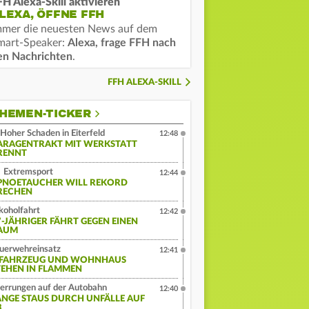
FH Alexa-Skill aktivieren
LEXA, ÖFFNE FFH
mmer die neuesten News auf dem
mart-Speaker:
Alexa, frage FFH nach
en Nachrichten
.
FFH ALEXA-SKILL
HEMEN-TICKER
Hoher Schaden in Eiterfeld
12:48
ARAGENTRAKT MIT WERKSTATT
RENNT
Extremsport
12:44
PNOETAUCHER WILL REKORD
RECHEN
koholfahrt
12:42
7-JÄHRIGER FÄHRT GEGEN EINEN
AUM
uerwehreinsatz
12:41
-FAHRZEUG UND WOHNHAUS
TEHEN IN FLAMMEN
errungen auf der Autobahn
12:40
ANGE STAUS DURCH UNFÄLLE AUF
3