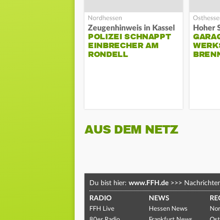
Zeugenhinweis in Kassel
POLIZEI SCHNAPPT
GARA
EINBRECHER AM
WERK
RONDELL
BREN
AUS DEM NETZ
Du bist hier:
www.FFH.de
>>>
Nachrichte
RADIO
NEWS
RE
FFH Live
Hessen News
Nor
80er Radio
Frankfurt News
Ost