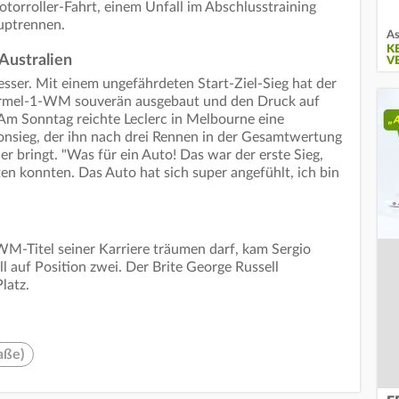
torroller-Fahrt, einem Unfall im Abschlusstraining
uptrennen.
As
K
Australien
V
besser. Mit einem ungefährdeten Start-Ziel-Sieg hat der
 Formel-1-WM souverän ausgebaut und den Druck auf
Am Sonntag reichte Leclerc in Melbourne eine
sonsieg, der ihn nach drei Rennen in der Gesamtwertung
er bringt. "Was für ein Auto! Das war der erste Sieg,
en konnten. Das Auto hat sich super angefühlt, ich bin
 WM-Titel seiner Karriere träumen darf, kam Sergio
l auf Position zwei. Der Brite George Russell
latz.
aße)