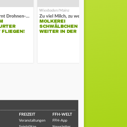
Polizei warnt Drohnen-Besitzer
Zu viel Milch, zu wenig Abnehme
M
MOLKEREI
STADTRAT
URTER
SCHWÄLBCHEN
WIEDER F
 FLIEGEN!
WEITER IN DER
SCHLAGZE
KRISE
FREIZEIT
FFH-WELT
Veranstaltungen
FFH-App
Spielplätze
Newsletter