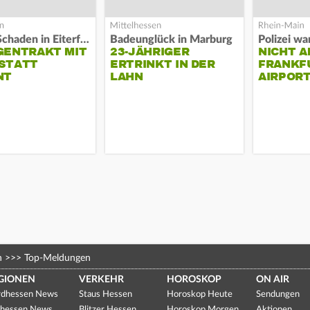
Hoher Schaden in Eiterfeld
Badeunglück in Marburg
GENTRAKT MIT
23-JÄHRIGER
NICHT A
STATT
ERTRINKT IN DER
FRANKF
NT
LAHN
AIRPORT
n
>>>
Top-Meldungen
GIONEN
VERKEHR
HOROSKOP
ON AIR
dhessen News
Staus Hessen
Horoskop Heute
Sendungen
hessen News
Blitzer Hessen
Horoskop Morgen
Aktionen