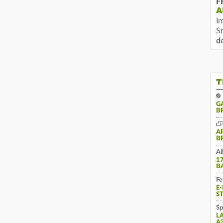
F
A
I
S
d
T
G
B
A
B
Al
1
B
Fe
E
S
Sp
L
A