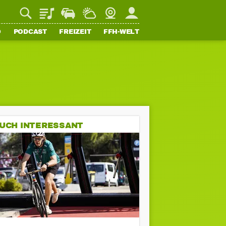
Playlist
Staupilot
Wetter
Webcam
Mein FFH
O
PODCAST
FREIZEIT
FFH-WELT
UCH INTERESSANT