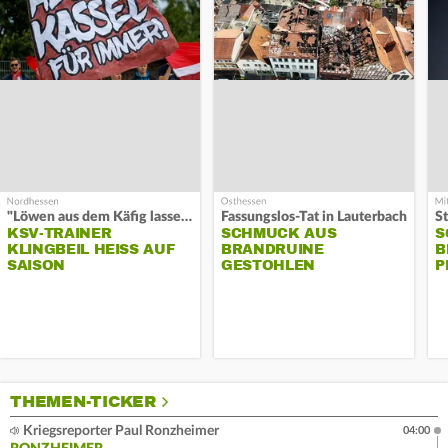
"Löwen aus dem Käfig lassen"
Fassungslos-Tat in Lauterbach
KSV-TRAINER
SCHMUCK AUS
S
KLINGBEIL HEISS AUF S
BRANDRUINE
B
AISON
GESTOHLEN
P
THEMEN-TICKER
Kriegsreporter Paul Ronzheimer
04:00