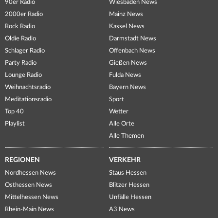
90er Radio
Wiesbaden News
2000er Radio
Mainz News
Rock Radio
Kassel News
Oldie Radio
Darmstadt News
Schlager Radio
Offenbach News
Party Radio
Gießen News
Lounge Radio
Fulda News
Weihnachtsradio
Bayern News
Meditationsradio
Sport
Top 40
Wetter
Playlist
Alle Orte
Alle Themen
REGIONEN
VERKEHR
Nordhessen News
Staus Hessen
Osthessen News
Blitzer Hessen
Mittelhessen News
Unfälle Hessen
Rhein-Main News
A3 News