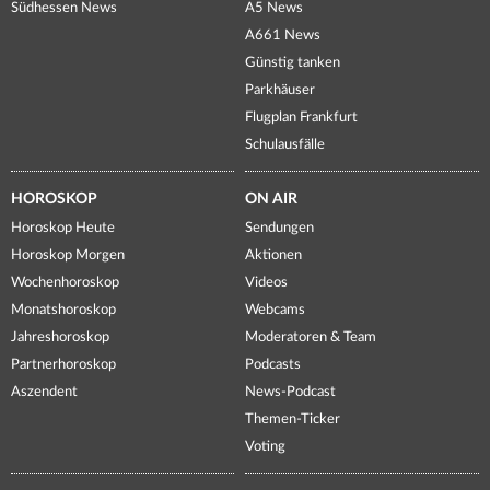
Südhessen News
A5 News
A661 News
Günstig tanken
Parkhäuser
Flugplan Frankfurt
Schulausfälle
HOROSKOP
ON AIR
Horoskop Heute
Sendungen
Horoskop Morgen
Aktionen
Wochenhoroskop
Videos
Monatshoroskop
Webcams
Jahreshoroskop
Moderatoren & Team
Partnerhoroskop
Podcasts
Aszendent
News-Podcast
Themen-Ticker
Voting