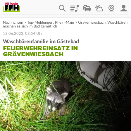
Playlist
Staupilot
Wetter
Webcam
Mein
Nachrichten
>
Top-Meldungen
,
Rhein-Main
>
Grävenwiesbach: Waschbären
machen es sich im Bad gemütlich
13.06.2022, 08:54 Uhr
Waschbärenfamilie im Gästebad
FEUERWEHREINSATZ IN
GRÄVENWIESBACH