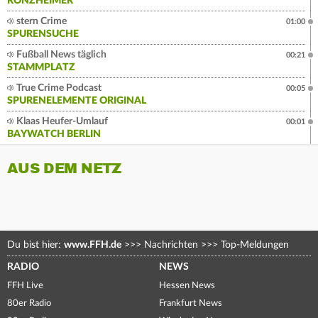
RONZHEIMER
stern Crime
01:00
SPURENSUCHE
Fußball News täglich
00:21
STAMMPLATZ
True Crime Podcast
00:05
SPURENELEMENTE ORIGINAL
Klaas Heufer-Umlauf
00:01
BAYWATCH BERLIN
AUS DEM NETZ
Du bist hier:
www.FFH.de
>>>
Nachrichten
>>>
Top-Meldungen
RADIO
NEWS
FFH Live
Hessen News
80er Radio
Frankfurt News