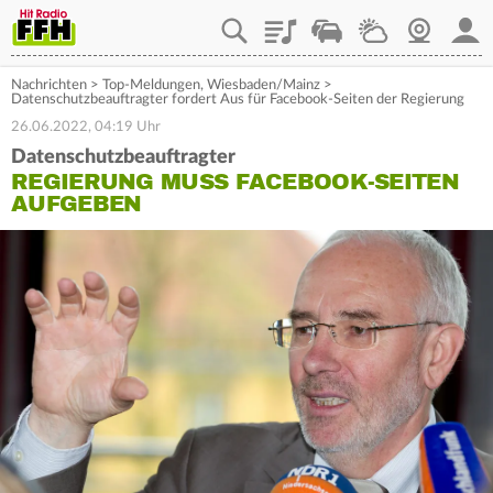
Playlist
Staupilot
Wetter
Webcam
Mein
Nachrichten
>
Top-Meldungen
,
Wiesbaden/Mainz
>
Datenschutzbeauftragter fordert Aus für Facebook-Seiten der Regierung
26.06.2022, 04:19 Uhr
Datenschutzbeauftragter
REGIERUNG MUSS FACEBOOK-SEITEN
AUFGEBEN