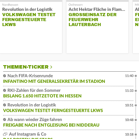
Revolution in der Logistik
Acht Hektar Fläche in Flammen
A
VOLKSWAGEN TESTET
GROSSEINSATZ DER F
F
FERNGESTEUERTE
EUERWEHR L
E
LKWS
AUTERBACH
N
THEMEN-TICKER
Nach FIFA-Krisenrunde
11:40
INFANTINO MIT GENERALSEKRETÄR IM STADION
RKI-Zahlen für den Sommer
11:33
BISLANG 1.650 HITZETOTE IN HESSEN
Revolution in der Logistik
10:51
VOLKSWAGEN TESTET FERNGESTEUERTE LKWS
Ab wann wieder Züge fahren
10:48
FREIGABE NACH ENTGLEISUNG BEI NIDDERAU
Auf Instagram & Co
10:18