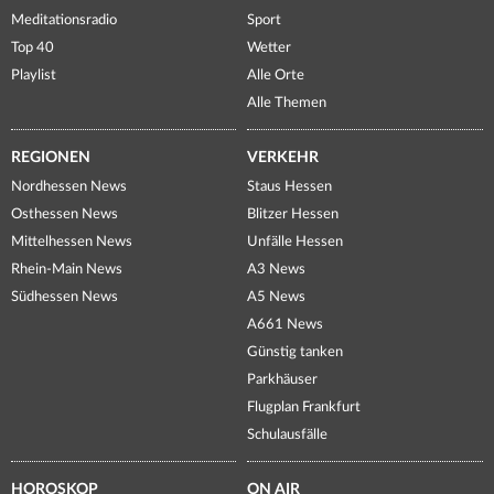
Meditationsradio
Sport
Top 40
Wetter
Playlist
Alle Orte
Alle Themen
REGIONEN
VERKEHR
Nordhessen News
Staus Hessen
Osthessen News
Blitzer Hessen
Mittelhessen News
Unfälle Hessen
Rhein-Main News
A3 News
Südhessen News
A5 News
A661 News
Günstig tanken
Parkhäuser
Flugplan Frankfurt
Schulausfälle
HOROSKOP
ON AIR