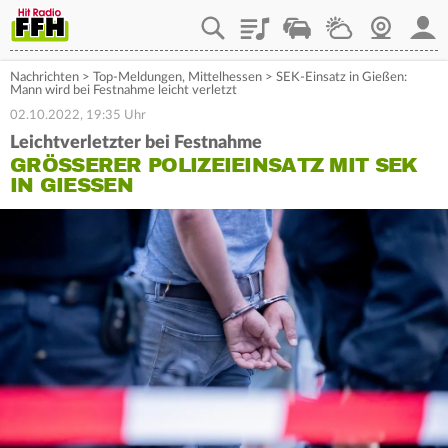
Playlist
Staupilot
Wetter
Webcam
Mein
Nachrichten
>
Top-Meldungen
,
Mittelhessen
>
SEK-Einsatz in Gießen:
Mann wird bei Festnahme leicht verletzt
02.10.2022, 19:35 Uhr
Leichtverletzter bei Festnahme
GRÖSSERER POLIZEIEINSATZ MIT SEK I
N GIESSEN