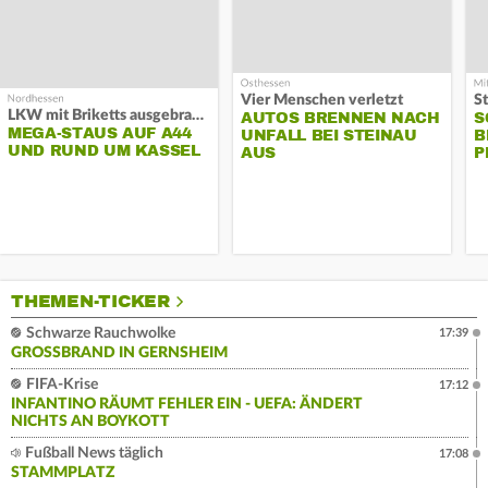
Vier Menschen verletzt
LKW mit Briketts ausgebrannt
AUTOS BRENNEN NACH
S
MEGA-STAUS AUF A44
UNFALL BEI STEINAU
B
UND RUND UM KASSEL
AUS
P
THEMEN-TICKER
Schwarze Rauchwolke
17:39
GROSSBRAND IN GERNSHEIM
FIFA-Krise
17:12
INFANTINO RÄUMT FEHLER EIN - UEFA: ÄNDERT
NICHTS AN BOYKOTT
Fußball News täglich
17:08
STAMMPLATZ