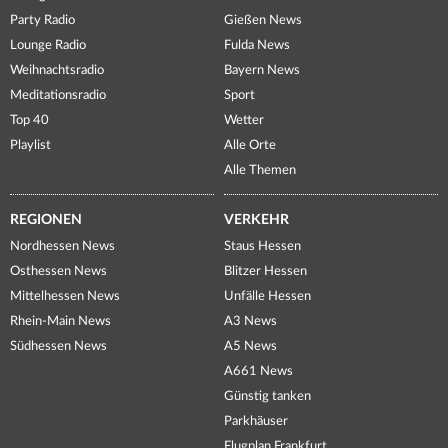
Party Radio
Gießen News
Lounge Radio
Fulda News
Weihnachtsradio
Bayern News
Meditationsradio
Sport
Top 40
Wetter
Playlist
Alle Orte
Alle Themen
REGIONEN
VERKEHR
Nordhessen News
Staus Hessen
Osthessen News
Blitzer Hessen
Mittelhessen News
Unfälle Hessen
Rhein-Main News
A3 News
Südhessen News
A5 News
A661 News
Günstig tanken
Parkhäuser
Flugplan Frankfurt