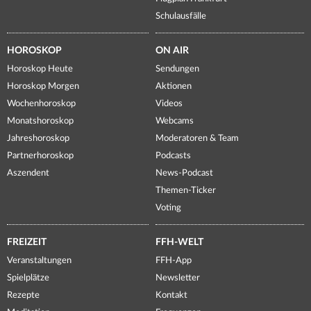
Schulausfälle
HOROSKOP
ON AIR
Horoskop Heute
Sendungen
Horoskop Morgen
Aktionen
Wochenhoroskop
Videos
Monatshoroskop
Webcams
Jahreshoroskop
Moderatoren & Team
Partnerhoroskop
Podcasts
Aszendent
News-Podcast
Themen-Ticker
Voting
FREIZEIT
FFH-WELT
Veranstaltungen
FFH-App
Spielplätze
Newsletter
Rezepte
Kontakt