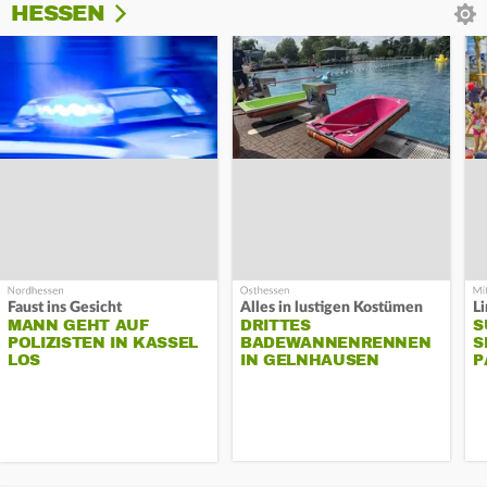
HESSEN
Faust ins Gesicht
Alles in lustigen Kostümen
MANN GEHT AUF
DRITTES
S
POLIZISTEN IN KASSEL
BADEWANNENRENNEN
S
LOS
IN GELNHAUSEN
P