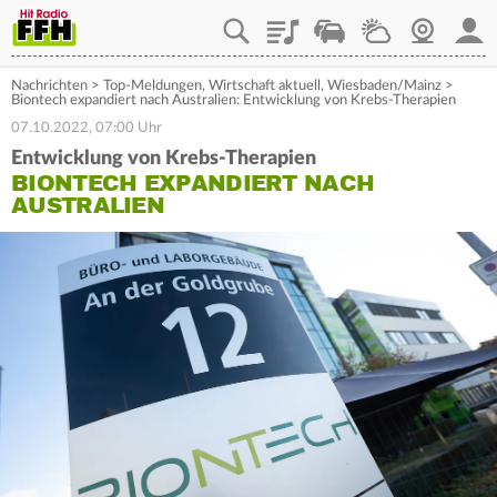
Playlist
Staupilot
Wetter
Webcam
Mein
Nachrichten
>
Top-Meldungen
,
Wirtschaft aktuell
,
Wiesbaden/Mainz
>
Biontech expandiert nach Australien: Entwicklung von Krebs-Therapien
07.10.2022, 07:00 Uhr
Entwicklung von Krebs-Therapien
BIONTECH EXPANDIERT NACH
AUSTRALIEN