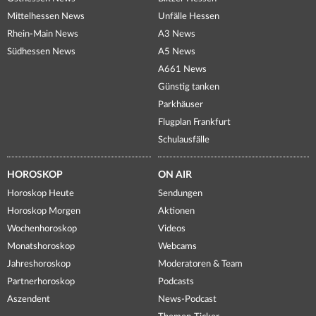
Mittelhessen News
Unfälle Hessen
Rhein-Main News
A3 News
Südhessen News
A5 News
A661 News
Günstig tanken
Parkhäuser
Flugplan Frankfurt
Schulausfälle
HOROSKOP
ON AIR
Horoskop Heute
Sendungen
Horoskop Morgen
Aktionen
Wochenhoroskop
Videos
Monatshoroskop
Webcams
Jahreshoroskop
Moderatoren & Team
Partnerhoroskop
Podcasts
Aszendent
News-Podcast