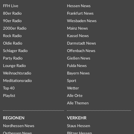
FFH Live
Hessen News
80er Radio
Frankfurt News
90er Radio
Wiesbaden News
2000er Radio
Mainz News
Rock Radio
Kassel News
Oldie Radio
Darmstadt News
Schlager Radio
Offenbach News
Party Radio
Gießen News
Lounge Radio
Fulda News
Weihnachtsradio
Bayern News
Meditationsradio
Sport
Top 40
Wetter
Playlist
Alle Orte
Alle Themen
REGIONEN
VERKEHR
Nordhessen News
Staus Hessen
Osthessen News
Blitzer Hessen