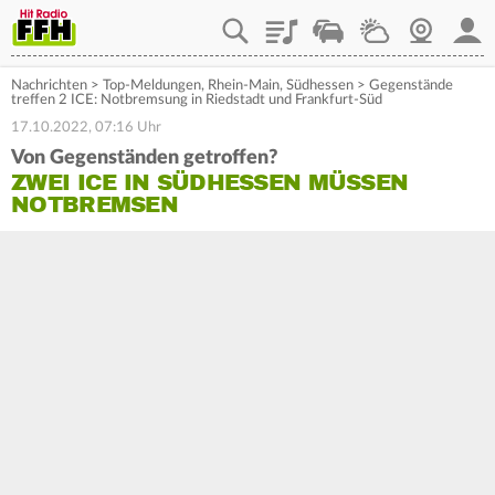
Playlist
Staupilot
Wetter
Webcam
Mein
Nachrichten
>
Top-Meldungen
,
Rhein-Main
,
Südhessen
>
Gegenstände
treffen 2 ICE: Notbremsung in Riedstadt und Frankfurt-Süd
17.10.2022, 07:16 Uhr
Von Gegenständen getroffen?
ZWEI ICE IN SÜDHESSEN MÜSSEN
NOTBREMSEN