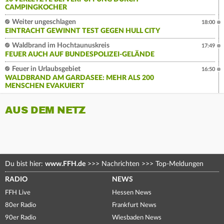
CAMPINGKOCHER
Weiter ungeschlagen
18:00
EINTRACHT GEWINNT TEST GEGEN HULL CITY
Waldbrand im Hochtaunuskreis
17:49
FEUER AUCH AUF BUNDESPOLIZEI-GELÄNDE
Feuer in Urlaubsgebiet
16:50
WALDBRAND AM GARDASEE: MEHR ALS 200
MENSCHEN EVAKUIERT
AUS DEM NETZ
Du bist hier:
www.FFH.de
>>>
Nachrichten
>>>
Top-Meldungen
RADIO
NEWS
FFH Live
Hessen News
80er Radio
Frankfurt News
90er Radio
Wiesbaden News