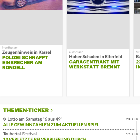
Zeugenhinweis in Kassel
Hoher Schaden in Eiterfeld
B
POLIZEI SCHNAPPT
GARAGENTRAKT MIT
2
EINBRECHER AM
WERKSTATT BRENNT
I
RONDELL
THEMEN-TICKER
Lotto am Samstag "6 aus 49"
20:00
ALLE GEWINNZAHLEN ZUM AKTUELLEN SPIEL
Taubertal-Festival
19:30
10 VERLETZTE BEI VERPUFFUNG DURCH