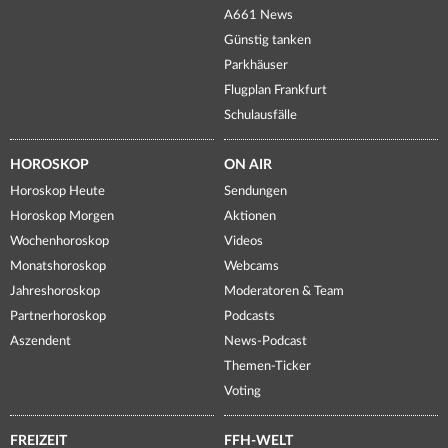
A661 News
Günstig tanken
Parkhäuser
Flugplan Frankfurt
Schulausfälle
HOROSKOP
ON AIR
Horoskop Heute
Sendungen
Horoskop Morgen
Aktionen
Wochenhoroskop
Videos
Monatshoroskop
Webcams
Jahreshoroskop
Moderatoren & Team
Partnerhoroskop
Podcasts
Aszendent
News-Podcast
Themen-Ticker
Voting
FREIZEIT
FFH-WELT