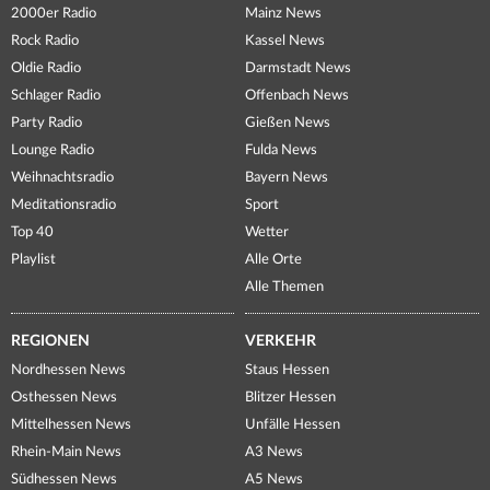
2000er Radio
Mainz News
Rock Radio
Kassel News
Oldie Radio
Darmstadt News
Schlager Radio
Offenbach News
Party Radio
Gießen News
Lounge Radio
Fulda News
Weihnachtsradio
Bayern News
Meditationsradio
Sport
Top 40
Wetter
Playlist
Alle Orte
Alle Themen
REGIONEN
VERKEHR
Nordhessen News
Staus Hessen
Osthessen News
Blitzer Hessen
Mittelhessen News
Unfälle Hessen
Rhein-Main News
A3 News
Südhessen News
A5 News