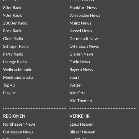
FFH Live
Hessen News
80er Radio
Frankfurt News
90er Radio
Wiesbaden News
2000er Radio
Mainz News
Rock Radio
Kassel News
Oldie Radio
Darmstadt News
Schlager Radio
Offenbach News
Party Radio
Gießen News
Lounge Radio
Fulda News
Weihnachtsradio
Bayern News
Meditationsradio
Sport
Top 40
Wetter
Playlist
Alle Orte
Alle Themen
REGIONEN
VERKEHR
Nordhessen News
Staus Hessen
Osthessen News
Blitzer Hessen