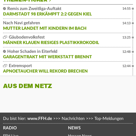
THEMEN-TICKER
Remis zum Zweitliga-Auftakt
14:55
DARMSTADT 98 ERKÄMPFT 2:2 GEGEN KIEL
Nach Navi gefahren
14:13
MUTTER LANDET MIT KINDERN IM BACH
Gäubodenvolksfest
13:25
MÄNNER KLAUEN RIESIGES PLASTIKKROKODIL
Hoher Schaden in Eiterfeld
12:48
GARAGENTRAKT MIT WERKSTATT BRENNT
Extremsport
12:44
APNOETAUCHER WILL REKORD BRECHEN
AUS DEM NETZ
Du bist hier:
www.FFH.de
>>>
Nachrichten
>>>
Top-Meldungen
RADIO
NEWS