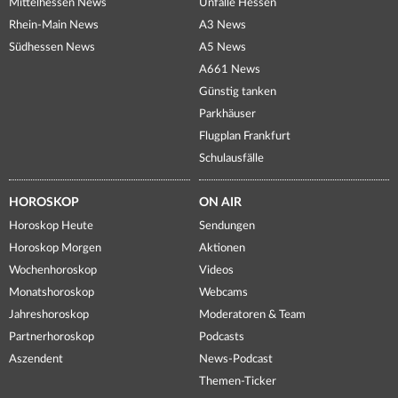
Mittelhessen News
Unfälle Hessen
Rhein-Main News
A3 News
Südhessen News
A5 News
A661 News
Günstig tanken
Parkhäuser
Flugplan Frankfurt
Schulausfälle
HOROSKOP
ON AIR
Horoskop Heute
Sendungen
Horoskop Morgen
Aktionen
Wochenhoroskop
Videos
Monatshoroskop
Webcams
Jahreshoroskop
Moderatoren & Team
Partnerhoroskop
Podcasts
Aszendent
News-Podcast
Themen-Ticker