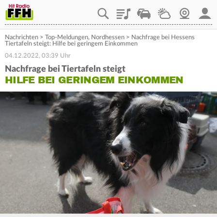
Playlist
Staupilot
Wetter
Webcam
Mein
Nachrichten
>
Top-Meldungen
,
Nordhessen
>
Nachfrage bei Hessens
Tiertafeln steigt: Hilfe bei geringem Einkommen
04.12.2022, 03:39 Uhr
Nachfrage bei Tiertafeln steigt
HILFE BEI GERINGEM EINKOMMEN