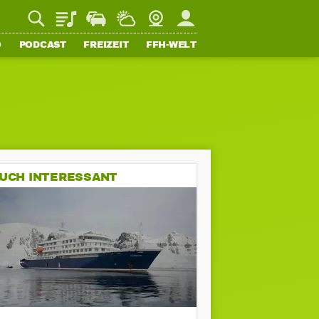
Playlist
Staupilot
Wetter
Webcam
Mein FFH
O
PODCAST
FREIZEIT
FFH-WELT
UCH INTERESSANT