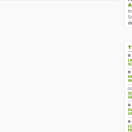
A
I
S
d
T
L
S
M
W
S
G
D
U
L
F