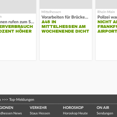
Vorarbeiten für Brücken-Neubau
A45 IN
NICHT A
Kommunen rufen zum Sparen auf
ERVERBRAUCH
MITTELHESSEN AM
FRANKF
OZENT HÖHER
WOCHENENDE DICHT
AIRPORT
n
>>>
Top-Meldungen
GIONEN
VERKEHR
HOROSKOP
ON AIR
dhessen News
Staus Hessen
Horoskop Heute
Sendungen