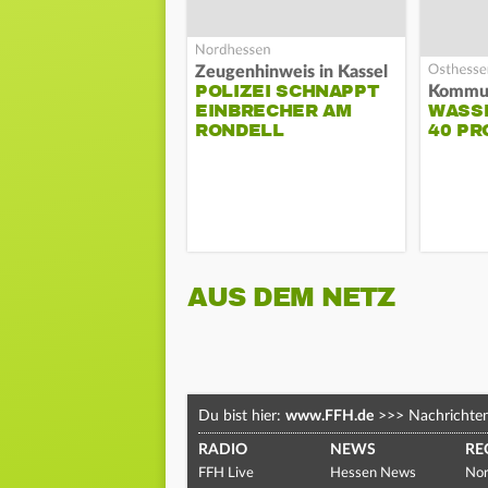
Zeugenhinweis in Kassel
POLIZEI SCHNAPPT
EINBRECHER AM
WASS
RONDELL
40 PR
AUS DEM NETZ
Du bist hier:
www.FFH.de
>>>
Nachrichte
RADIO
NEWS
RE
FFH Live
Hessen News
Nor