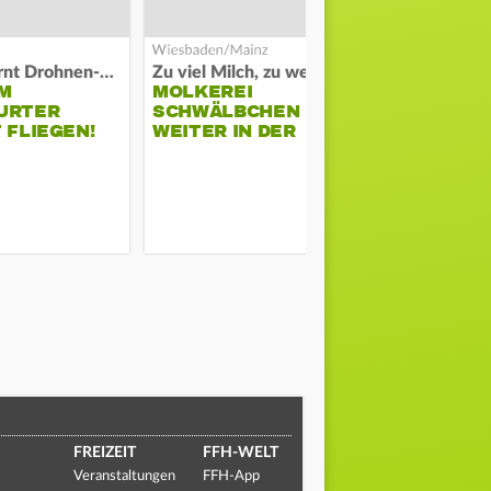
Polizei warnt Drohnen-Besitzer
Zu viel Milch, zu wenig Abnehme
M
MOLKEREI
STADTRAT
URTER
SCHWÄLBCHEN
WIEDER F
 FLIEGEN!
WEITER IN DER
SCHLAGZE
KRISE
FREIZEIT
FFH-WELT
Veranstaltungen
FFH-App