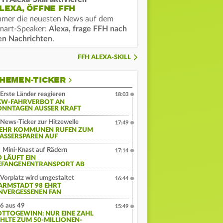
LEXA, ÖFFNE FFH
mmer die neuesten News auf dem
mart-Speaker:
Alexa, frage FFH nach
en Nachrichten
.
FFH ALEXA-SKILL
HEMEN-TICKER
Erste Länder reagieren
18:03
KW-FAHRVERBOT AN
ONNTAGEN AUSSER KRAFT
News-Ticker zur Hitzewelle
17:49
EHR KOMMUNEN RUFEN ZUM
ASSERSPAREN AUF
Mini-Knast auf Rädern
17:14
O LÄUFT EIN
EFANGENENTRANSPORT AB
Vorplatz wird umgestaltet
16:44
ARMSTADT 98 EHRT
NVERGESSENEN FAN
6 aus 49
15:49
OTTOGEWINN: NUR EINE ZAHL
EHLTE ZUM 50-MILLIONEN-