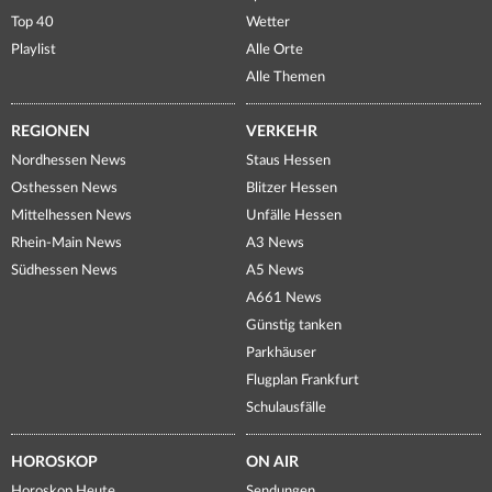
Top 40
Wetter
Playlist
Alle Orte
Alle Themen
REGIONEN
VERKEHR
Nordhessen News
Staus Hessen
Osthessen News
Blitzer Hessen
Mittelhessen News
Unfälle Hessen
Rhein-Main News
A3 News
Südhessen News
A5 News
A661 News
Günstig tanken
Parkhäuser
Flugplan Frankfurt
Schulausfälle
HOROSKOP
ON AIR
Horoskop Heute
Sendungen