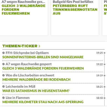
A7 wegen Rauchwolke gesperrt
Bußgeld fürs Pool befüllen
GLEICH 3 WALDBRÄNDE
PETERSBERG RUFT
F
FORDERN
TRINKWASSERNOTSTAND
W
FEUERWEHREN
AUS
S
THEMEN-TICKER
FFH-Stichprobe bei Optikern
19:25
SONNENFINSTERNIS-BRILLEN SIND MANGELWARE
A7 wegen Rauchwolke gesperrt
19:22
GLEICH 3 WALDBRÄNDE FORDERN FEUERWEHREN
Was die Löscharbeiten erschwert
19:19
MEHRERE WALDBRÄNDE BEI RODENBACH
Leichenteile im Müll
18:21
WAR ES SATANISMUS IN HEUSENSTAMM?
Lkw in Flammen
18:10
MEHRERE KILOMETER STAU NACH A45-SPERRUNG