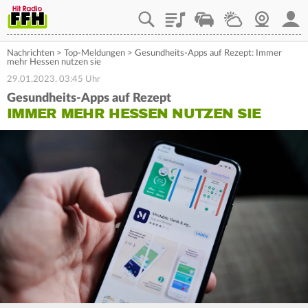
Playlist
Staupilot
Wetter
Webcam
Mein
Nachrichten
>
Top-Meldungen
>
Gesundheits-Apps auf Rezept: Immer
mehr Hessen nutzen sie
29.01.2023, 03:45 Uhr
Gesundheits-Apps auf Rezept
IMMER MEHR HESSEN NUTZEN SIE