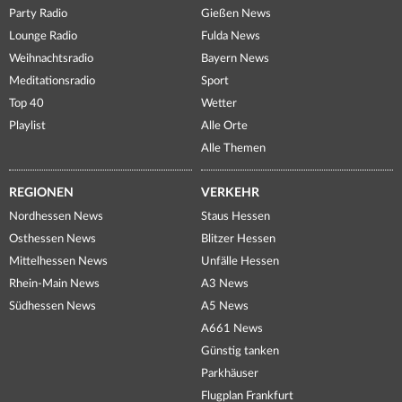
Party Radio
Gießen News
Lounge Radio
Fulda News
Weihnachtsradio
Bayern News
Meditationsradio
Sport
Top 40
Wetter
Playlist
Alle Orte
Alle Themen
REGIONEN
VERKEHR
Nordhessen News
Staus Hessen
Osthessen News
Blitzer Hessen
Mittelhessen News
Unfälle Hessen
Rhein-Main News
A3 News
Südhessen News
A5 News
A661 News
Günstig tanken
Parkhäuser
Flugplan Frankfurt