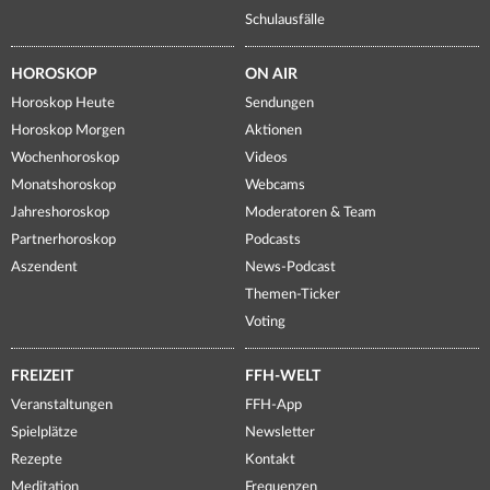
Schulausfälle
HOROSKOP
ON AIR
Horoskop Heute
Sendungen
Horoskop Morgen
Aktionen
Wochenhoroskop
Videos
Monatshoroskop
Webcams
Jahreshoroskop
Moderatoren & Team
Partnerhoroskop
Podcasts
Aszendent
News-Podcast
Themen-Ticker
Voting
FREIZEIT
FFH-WELT
Veranstaltungen
FFH-App
Spielplätze
Newsletter
Rezepte
Kontakt
Meditation
Frequenzen