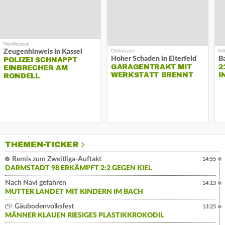
Zeugenhinweis in Kassel
Hoher Schaden in Eiterfeld
B
POLIZEI SCHNAPPT
GARAGENTRAKT MIT
2
EINBRECHER AM
WERKSTATT BRENNT
I
RONDELL
THEMEN-TICKER
Remis zum Zweitliga-Auftakt
14:55
DARMSTADT 98 ERKÄMPFT 2:2 GEGEN KIEL
Nach Navi gefahren
14:13
MUTTER LANDET MIT KINDERN IM BACH
Gäubodenvolksfest
13:25
MÄNNER KLAUEN RIESIGES PLASTIKKROKODIL