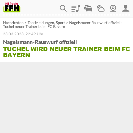
Playlist
Staupilot
Wetter
Webcam
Mein
Nachrichten
>
Top-Meldungen
,
Sport
>
Nagelsmann-Rauswurf offiziell:
Tuchel neuer Trainer beim FC Bayern
23.03.2023, 22:49 Uhr
Nagelsmann-Rauswurf offiziell
TUCHEL WIRD NEUER TRAINER BEIM FC
BAYERN