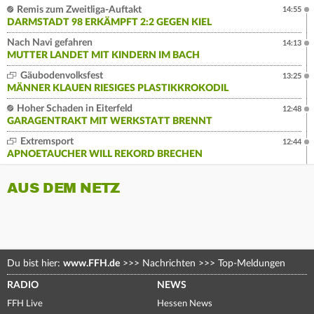
Remis zum Zweitliga-Auftakt
14:55
DARMSTADT 98 ERKÄMPFT 2:2 GEGEN KIEL
Nach Navi gefahren
14:13
MUTTER LANDET MIT KINDERN IM BACH
Gäubodenvolksfest
13:25
MÄNNER KLAUEN RIESIGES PLASTIKKROKODIL
Hoher Schaden in Eiterfeld
12:48
GARAGENTRAKT MIT WERKSTATT BRENNT
Extremsport
12:44
APNOETAUCHER WILL REKORD BRECHEN
AUS DEM NETZ
Du bist hier:
www.FFH.de
>>>
Nachrichten
>>>
Top-Meldungen
RADIO
NEWS
FFH Live
Hessen News