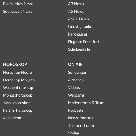
Rhein-Main News
A3 News
Südhessen News
A5 News
A661 News
Günstig tanken
Parkhäuser
Flugplan Frankfurt
Schulausfälle
HOROSKOP
ON AIR
Horoskop Heute
Sendungen
Horoskop Morgen
Aktionen
Wochenhoroskop
Videos
Monatshoroskop
Webcams
Jahreshoroskop
Moderatoren & Team
Partnerhoroskop
Podcasts
Aszendent
News-Podcast
Themen-Ticker
Voting