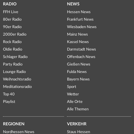
RADIO
NEWS
FFH Live
Hessen News
80er Radio
Frankfurt News
90er Radio
Wiesbaden News
2000er Radio
Mainz News
Rock Radio
Kassel News
Oldie Radio
Darmstadt News
Schlager Radio
Offenbach News
Party Radio
Gießen News
Lounge Radio
Fulda News
Weihnachtsradio
Bayern News
Meditationsradio
Sport
Top 40
Wetter
Playlist
Alle Orte
Alle Themen
REGIONEN
VERKEHR
Nordhessen News
Staus Hessen