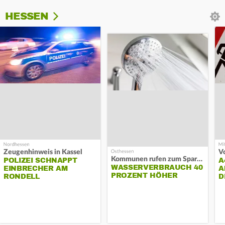
HESSEN
Zeugenhinweis in Kassel
Kommunen rufen zum Sparen auf
POLIZEI SCHNAPPT
A
WASSERVERBRAUCH 40
EINBRECHER AM
A
PROZENT HÖHER
RONDELL
D