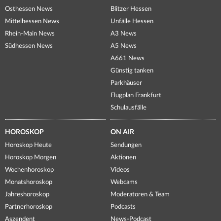
Osthessen News
Blitzer Hessen
Mittelhessen News
Unfälle Hessen
Rhein-Main News
A3 News
Südhessen News
A5 News
A661 News
Günstig tanken
Parkhäuser
Flugplan Frankfurt
Schulausfälle
HOROSKOP
ON AIR
Horoskop Heute
Sendungen
Horoskop Morgen
Aktionen
Wochenhoroskop
Videos
Monatshoroskop
Webcams
Jahreshoroskop
Moderatoren & Team
Partnerhoroskop
Podcasts
Aszendent
News-Podcast