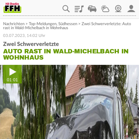
Playlist
Staupilot
Wetter
Webcam
Mein
Nachrichten
>
Top-Meldungen
,
Südhessen
>
Zwei Schwerverletzte: Auto
rast in Wald-Michelbach in Wohnhaus
03.07.2023, 14:02 Uhr
Zwei Schwerverletzte
AUTO RAST IN WALD-MICHELBACH IN
WOHNHAUS
01:01