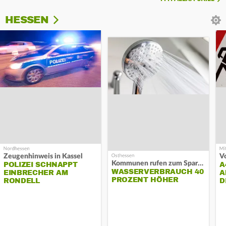
HESSEN
Zeugenhinweis in Kassel
Kommunen rufen zum Sparen auf
POLIZEI SCHNAPPT
A
WASSERVERBRAUCH 40
EINBRECHER AM
A
PROZENT HÖHER
RONDELL
D