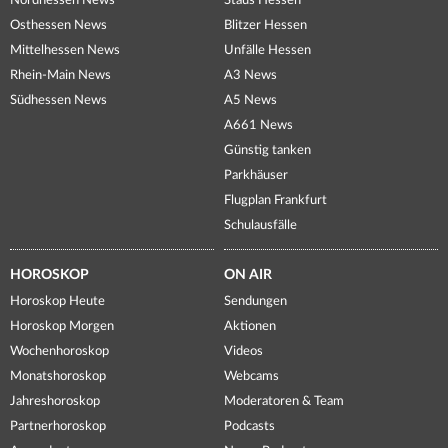
Nordhessen News
Staus Hessen
Osthessen News
Blitzer Hessen
Mittelhessen News
Unfälle Hessen
Rhein-Main News
A3 News
Südhessen News
A5 News
A661 News
Günstig tanken
Parkhäuser
Flugplan Frankfurt
Schulausfälle
HOROSKOP
ON AIR
Horoskop Heute
Sendungen
Horoskop Morgen
Aktionen
Wochenhoroskop
Videos
Monatshoroskop
Webcams
Jahreshoroskop
Moderatoren & Team
Partnerhoroskop
Podcasts