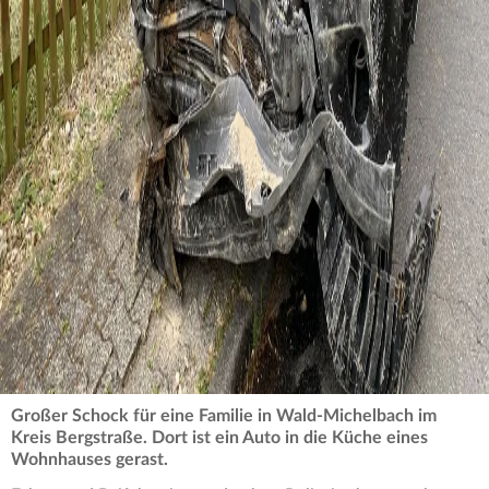
0
seconds
of
0
seconds
Großer Schock für eine Familie in Wald-Michelbach im
Kreis Bergstraße. Dort ist ein Auto in die Küche eines
Wohnhauses gerast.