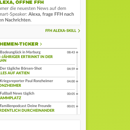
LEXA, ÖFFNE FFH
mmer die neuesten News auf dem
mart-Speaker:
Alexa, frage FFH nach
en Nachrichten
.
FFH ALEXA-SKILL
HEMEN-TICKER
Badeunglück in Marburg
08:43
3-JÄHRIGER ERTRINKT IN DER
AHN
Der tägliche Börsen-Shot
04:59
LLES AUF AKTIEN
Kriegsreporter Paul Ronzheimer
04:00
ONZHEIMER
Fußball News täglich
00:05
TAMMPLATZ
Familienpodcast Deine Freunde
00:01
RDENTLICH DURCHEINANDER