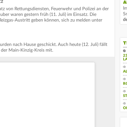
tz
A
I
satz von Rettungsdiensten, Feuerwehr und Polizei an der
S
er waren gestern früh (11. Juli) im Einsatz. Die
d
m Reizgas-Austritt geben können, sich zu melden unter
T
rden nach Hause geschickt. Auch heute (12. Juli) fällt
e der Main-Kinzig-Kreis mit.
2
L
A
R
S
O