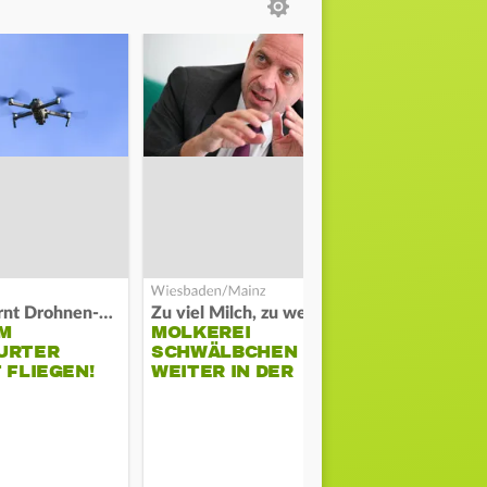
Polizei warnt Drohnen-Besitzer
Zu viel Milch, zu wenig Abnehme
M
MOLKEREI
STADTRAT
URTER
SCHWÄLBCHEN
WIEDER F
 FLIEGEN!
WEITER IN DER
SCHLAGZE
KRISE