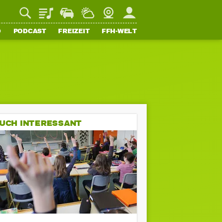
Playlist
Staupilot
Wetter
Webcam
Mein FFH
O
PODCAST
FREIZEIT
FFH-WELT
UCH INTERESSANT