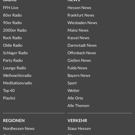
RADIO
NEWS
FFH Live
Hessen News
80er Radio
Frankfurt News
90er Radio
Wiesbaden News
2000er Radio
Mainz News
Rock Radio
Kassel News
Oldie Radio
Darmstadt News
Schlager Radio
Offenbach News
Party Radio
Gießen News
Lounge Radio
Fulda News
Weihnachtsradio
Bayern News
Meditationsradio
Sport
Top 40
Wetter
Playlist
Alle Orte
Alle Themen
REGIONEN
VERKEHR
Nordhessen News
Staus Hessen