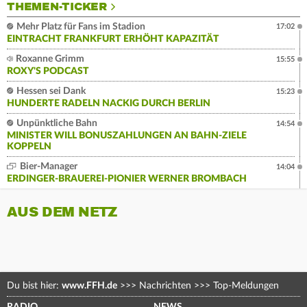
THEMEN-TICKER
Mehr Platz für Fans im Stadion
17:02
EINTRACHT FRANKFURT ERHÖHT KAPAZITÄT
Roxanne Grimm
15:55
ROXY'S PODCAST
Hessen sei Dank
15:23
HUNDERTE RADELN NACKIG DURCH BERLIN
Unpünktliche Bahn
14:54
MINISTER WILL BONUSZAHLUNGEN AN BAHN-ZIELE
KOPPELN
Bier-Manager
14:04
ERDINGER-BRAUEREI-PIONIER WERNER BROMBACH
AUS DEM NETZ
Du bist hier:
www.FFH.de
>>>
Nachrichten
>>>
Top-Meldungen