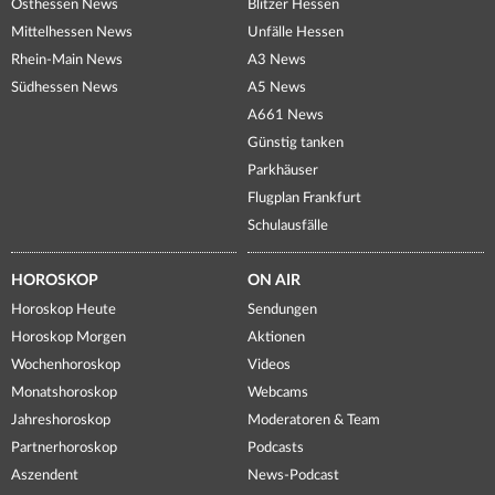
Osthessen News
Blitzer Hessen
Mittelhessen News
Unfälle Hessen
Rhein-Main News
A3 News
Südhessen News
A5 News
A661 News
Günstig tanken
Parkhäuser
Flugplan Frankfurt
Schulausfälle
HOROSKOP
ON AIR
Horoskop Heute
Sendungen
Horoskop Morgen
Aktionen
Wochenhoroskop
Videos
Monatshoroskop
Webcams
Jahreshoroskop
Moderatoren & Team
Partnerhoroskop
Podcasts
Aszendent
News-Podcast