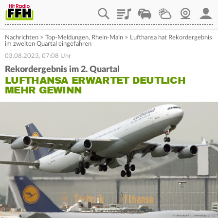
Playlist
Staupilot
Wetter
Webcam
Mein
Nachrichten
>
Top-Meldungen
,
Rhein-Main
>
Lufthansa hat Rekordergebnis
im zweiten Quartal eingefahren
03.08.2023, 07:08 Uhr
Rekordergebnis im 2. Quartal
LUFTHANSA ERWARTET DEUTLICH
MEHR GEWINN