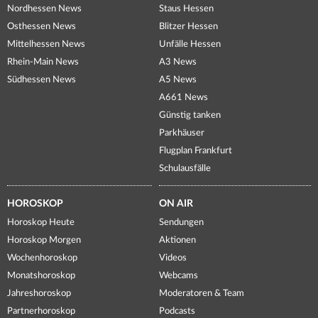
Nordhessen News
Staus Hessen
Osthessen News
Blitzer Hessen
Mittelhessen News
Unfälle Hessen
Rhein-Main News
A3 News
Südhessen News
A5 News
A661 News
Günstig tanken
Parkhäuser
Flugplan Frankfurt
Schulausfälle
HOROSKOP
ON AIR
Horoskop Heute
Sendungen
Horoskop Morgen
Aktionen
Wochenhoroskop
Videos
Monatshoroskop
Webcams
Jahreshoroskop
Moderatoren & Team
Partnerhoroskop
Podcasts