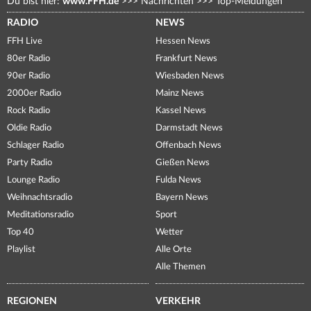
Du bist hier:
www.FFH.de
>>>
Nachrichten
>>>
Top-Meldungen
RADIO
NEWS
FFH Live
Hessen News
80er Radio
Frankfurt News
90er Radio
Wiesbaden News
2000er Radio
Mainz News
Rock Radio
Kassel News
Oldie Radio
Darmstadt News
Schlager Radio
Offenbach News
Party Radio
Gießen News
Lounge Radio
Fulda News
Weihnachtsradio
Bayern News
Meditationsradio
Sport
Top 40
Wetter
Playlist
Alle Orte
Alle Themen
REGIONEN
VERKEHR