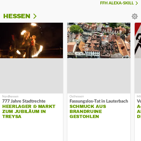
FFH ALEXA-SKILL
HESSEN
777 Jahre Stadtrechte
Fassungslos-Tat in Lauterbach
HEERLAGER & MARKT
SCHMUCK AUS
A
ZUM JUBILÄUM IN
BRANDRUINE
A
TREYSA
GESTOHLEN
D