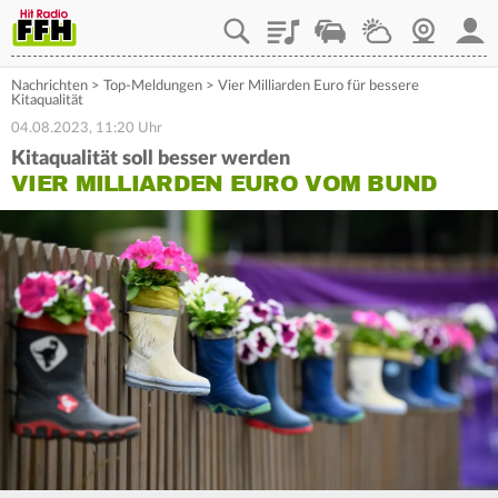
Playlist
Staupilot
Wetter
Webcam
Mein
Nachrichten
>
Top-Meldungen
>
Vier Milliarden Euro für bessere
Kitaqualität
04.08.2023, 11:20 Uhr
Kitaqualität soll besser werden
VIER MILLIARDEN EURO VOM BUND