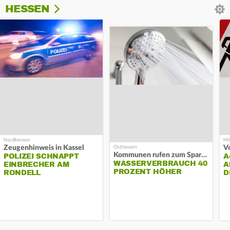
HESSEN
Zeugenhinweis in Kassel
Kommunen rufen zum Sparen auf
POLIZEI SCHNAPPT
A
WASSERVERBRAUCH 40
EINBRECHER AM
A
PROZENT HÖHER
RONDELL
D