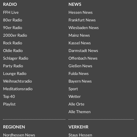
RADIO
NEWS
FFH Live
Hessen News
80er Radio
Frankfurt News
90er Radio
Wiesbaden News
2000er Radio
Mainz News
Rock Radio
Kassel News
Oldie Radio
Darmstadt News
Schlager Radio
Offenbach News
Party Radio
Gießen News
Lounge Radio
Fulda News
Weihnachtsradio
Bayern News
Meditationsradio
Sport
Top 40
Wetter
Playlist
Alle Orte
Alle Themen
REGIONEN
VERKEHR
Nordhessen News
Staus Hessen