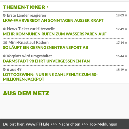
THEMEN-TICKER
Erste Länder reagieren
18:03
LKW-FAHRVERBOT AN SONNTAGEN AUSSER KRAFT
News-Ticker zur Hitzewelle
17:49
MEHR KOMMUNEN RUFEN ZUM WASSERSPAREN AUF
Mini-Knast auf Rädern
17:14
SO LÄUFT EIN GEFANGENENTRANSPORT AB
Vorplatz wird umgestaltet
16:44
DARMSTADT 98 EHRT UNVERGESSENEN FAN
6 aus 49
15:49
LOTTOGEWINN: NUR EINE ZAHL FEHLTE ZUM 50-
MILLIONEN-JACKPOT
AUS DEM NETZ
Du bist hier:
www.FFH.de
>>>
Nachrichten
>>>
Top-Meldungen