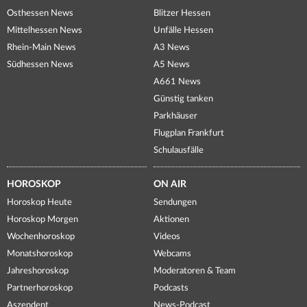
Osthessen News
Blitzer Hessen
Mittelhessen News
Unfälle Hessen
Rhein-Main News
A3 News
Südhessen News
A5 News
A661 News
Günstig tanken
Parkhäuser
Flugplan Frankfurt
Schulausfälle
HOROSKOP
ON AIR
Horoskop Heute
Sendungen
Horoskop Morgen
Aktionen
Wochenhoroskop
Videos
Monatshoroskop
Webcams
Jahreshoroskop
Moderatoren & Team
Partnerhoroskop
Podcasts
Aszendent
News-Podcast