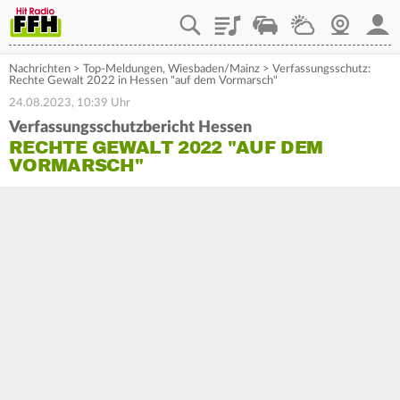
Playlist
Staupilot
Wetter
Webcam
Mein
Nachrichten
>
Top-Meldungen
,
Wiesbaden/Mainz
>
Verfassungsschutz:
Rechte Gewalt 2022 in Hessen "auf dem Vormarsch"
24.08.2023, 10:39 Uhr
Verfassungsschutzbericht Hessen
RECHTE GEWALT 2022 "AUF DEM
VORMARSCH"