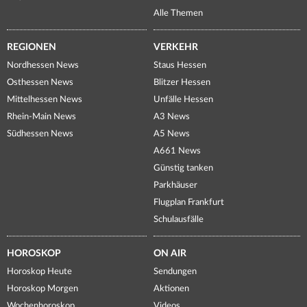
Alle Themen
REGIONEN
VERKEHR
Nordhessen News
Staus Hessen
Osthessen News
Blitzer Hessen
Mittelhessen News
Unfälle Hessen
Rhein-Main News
A3 News
Südhessen News
A5 News
A661 News
Günstig tanken
Parkhäuser
Flugplan Frankfurt
Schulausfälle
HOROSKOP
ON AIR
Horoskop Heute
Sendungen
Horoskop Morgen
Aktionen
Wochenhoroskop
Videos