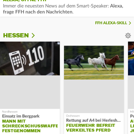
Immer die neuesten News auf dem Smart-Speaker:
Alexa,
frage FFH nach den Nachrichten
.
FFH ALEXA-SKILL
HESSEN
Einsatz im Bergpark
P
Rettung auf A4 bei Herleshausen
MANN MIT
A
FEUERWEHR BEFREIT
SCHRECKSCHUSSWAFFE
L
VERKEILTES PFERD
FESTGENOMMEN
J