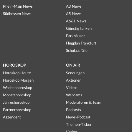
Rhein-Main News
A3 News
Südhessen News
A5 News
A661 News
Günstig tanken
Parkhäuser
Flugplan Frankfurt
Schulausfälle
HOROSKOP
ON AIR
Horoskop Heute
Sendungen
Horoskop Morgen
Aktionen
Wochenhoroskop
Videos
Monatshoroskop
Webcams
Jahreshoroskop
Moderatoren & Team
Partnerhoroskop
Podcasts
Aszendent
News-Podcast
Themen-Ticker