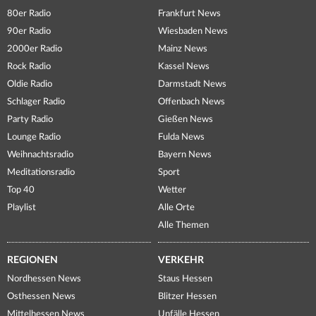
80er Radio
Frankfurt News
90er Radio
Wiesbaden News
2000er Radio
Mainz News
Rock Radio
Kassel News
Oldie Radio
Darmstadt News
Schlager Radio
Offenbach News
Party Radio
Gießen News
Lounge Radio
Fulda News
Weihnachtsradio
Bayern News
Meditationsradio
Sport
Top 40
Wetter
Playlist
Alle Orte
Alle Themen
REGIONEN
VERKEHR
Nordhessen News
Staus Hessen
Osthessen News
Blitzer Hessen
Mittelhessen News
Unfälle Hessen