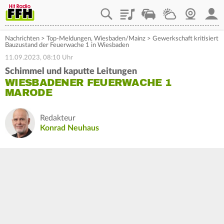
Playlist
Staupilot
Wetter
Webcam
Mein
Nachrichten
>
Top-Meldungen
,
Wiesbaden/Mainz
>
Gewerkschaft kritisiert
Bauzustand der Feuerwache 1 in Wiesbaden
11.09.2023, 08:10 Uhr
Schimmel und kaputte Leitungen
WIESBADENER FEUERWACHE 1
MARODE
Redakteur
Konrad Neuhaus