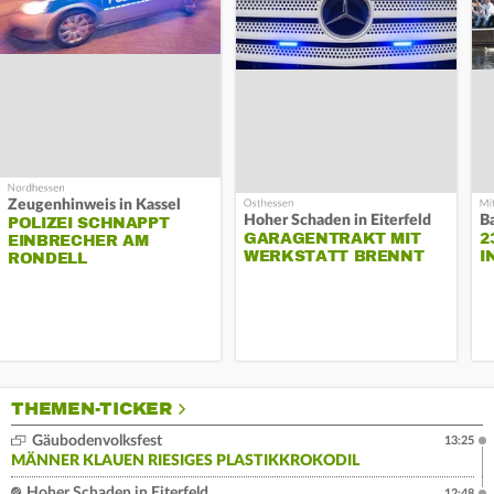
Zeugenhinweis in Kassel
Hoher Schaden in Eiterfeld
B
POLIZEI SCHNAPPT
GARAGENTRAKT MIT
2
EINBRECHER AM
WERKSTATT BRENNT
I
RONDELL
THEMEN-TICKER
Gäubodenvolksfest
13:25
MÄNNER KLAUEN RIESIGES PLASTIKKROKODIL
Hoher Schaden in Eiterfeld
12:48