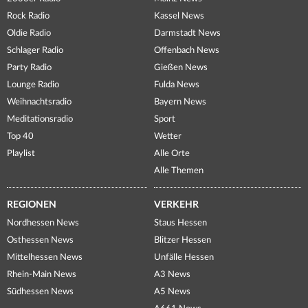
Rock Radio
Kassel News
Oldie Radio
Darmstadt News
Schlager Radio
Offenbach News
Party Radio
Gießen News
Lounge Radio
Fulda News
Weihnachtsradio
Bayern News
Meditationsradio
Sport
Top 40
Wetter
Playlist
Alle Orte
Alle Themen
REGIONEN
VERKEHR
Nordhessen News
Staus Hessen
Osthessen News
Blitzer Hessen
Mittelhessen News
Unfälle Hessen
Rhein-Main News
A3 News
Südhessen News
A5 News