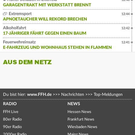
GARAGENTRAKT MIT WERKSTATT BRENNT
Extremsport
12:44
APNOETAUCHER WILL REKORD BRECHEN
Alkoholfahrt
12:42
17-JÄHRIGER FÄHRT GEGEN EINEN BAUM
Feuerwehreinsatz
12:41
E-FAHRZEUG UND WOHNHAUS STEHEN IN FLAMMEN
AUS DEM NETZ
Du bist hier:
www.FFH.de
>>>
Nachrichten
>>>
Top-Meldungen
RADIO
NEWS
FFH Live
Hessen News
80er Radio
Frankfurt News
90er Radio
Wiesbaden News
2000er Radio
Mainz News