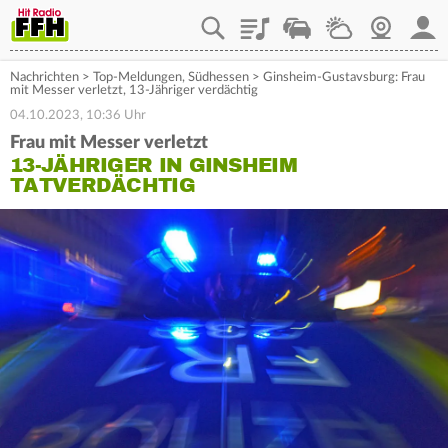
Playlist
Staupilot
Wetter
Webcam
Mein
Nachrichten
>
Top-Meldungen
,
Südhessen
>
Ginsheim-Gustavsburg: Frau
mit Messer verletzt, 13-Jähriger verdächtig
04.10.2023, 10:36 Uhr
Frau mit Messer verletzt
13-JÄHRIGER IN GINSHEIM
TATVERDÄCHTIG