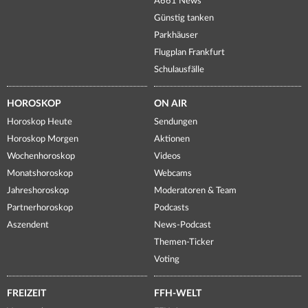
A661 News
Günstig tanken
Parkhäuser
Flugplan Frankfurt
Schulausfälle
HOROSKOP
ON AIR
Horoskop Heute
Sendungen
Horoskop Morgen
Aktionen
Wochenhoroskop
Videos
Monatshoroskop
Webcams
Jahreshoroskop
Moderatoren & Team
Partnerhoroskop
Podcasts
Aszendent
News-Podcast
Themen-Ticker
Voting
FREIZEIT
FFH-WELT