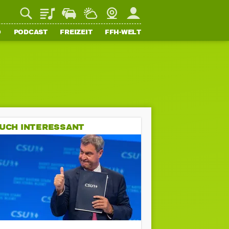
Playlist
Staupilot
Wetter
Webcam
Mein FFH
O
PODCAST
FREIZEIT
FFH-WELT
UCH INTERESSANT