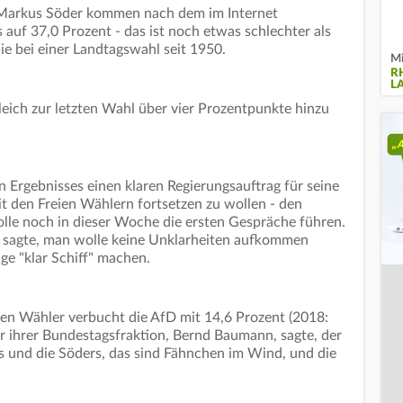
f Markus Söder kommen nach dem im Internet
s auf 37,0 Prozent - das ist noch etwas schlechter als
ie bei einer Landtagswahl seit 1950.
Mi
R
L
eich zur letzten Wahl über vier Prozentpunkte hinzu
n Ergebnisses einen klaren Regierungsauftrag für seine
it den Freien Wählern fortsetzen zu wollen - den
olle noch in dieser Woche die ersten Gespräche führen.
 sagte, man wolle keine Unklarheiten aufkommen
ge "klar Schiff" machen.
en Wähler verbucht die AfD mit 14,6 Prozent (2018:
r ihrer Bundestagsfraktion, Bernd Baumann, sagte, der
s und die Söders, das sind Fähnchen im Wind, und die