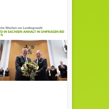
chs Wochen vor Landtagswahl
FD IN SACHSEN-ANHALT IN UMFRAGEN BEI
1%