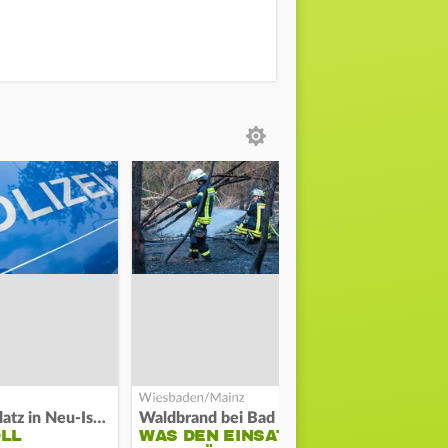
Auf Spielplatz in Neu-Isenburg
Waldbrand bei Bad Schwalbach
Große Waldb
OLL
WAS DEN EINSATZ
FEUERWE