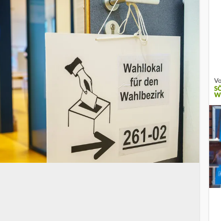
Vo
S
W