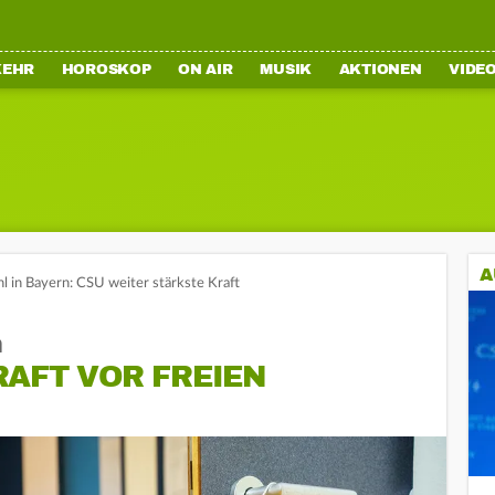
KEHR
HOROSKOP
ON AIR
MUSIK
AKTIONEN
VIDE
A
l in Bayern: CSU weiter stärkste Kraft
n
RAFT VOR FREIEN