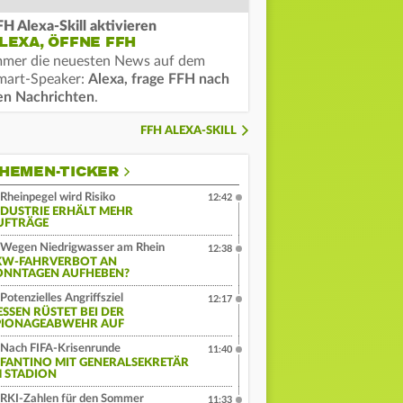
FH Alexa-Skill aktivieren
LEXA, ÖFFNE FFH
mmer die neuesten News auf dem
mart-Speaker:
Alexa, frage FFH nach
en Nachrichten
.
FFH ALEXA-SKILL
HEMEN-TICKER
Rheinpegel wird Risiko
12:42
NDUSTRIE ERHÄLT MEHR
UFTRÄGE
Wegen Niedrigwasser am Rhein
12:38
KW-FAHRVERBOT AN
ONNTAGEN AUFHEBEN?
Potenzielles Angriffsziel
12:17
ESSEN RÜSTET BEI DER
PIONAGEABWEHR AUF
Nach FIFA-Krisenrunde
11:40
NFANTINO MIT GENERALSEKRETÄR
M STADION
RKI-Zahlen für den Sommer
11:33