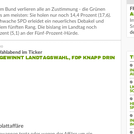
F
im Bund verlieren alle an Zustimmung - die Grünen
A
s am meisten: Sie holen nur noch 14,4 Prozent (17,6).
I
schwache SPD erleidet ein neuerliches Debakel und
S
 dem fünften Rang. Die bislang im Landtag noch
d
zent (5,1) an der Fünf-Prozent-Hürde.
ahlabend im Ticker
T
GEWINNT LANDTAGSWAHL, FDP KNAPP DRIN
I
A
L
S
H
S
I
I
blattaffäre
ewannen trotz oder wegen der Affäre um ein