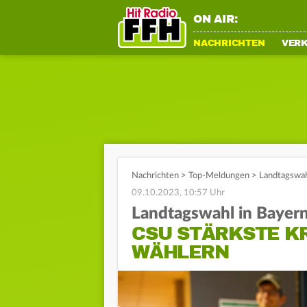
ON AIR:
NACHRICHTEN
VER
Nachrichten
>
Top-Meldungen
>
Landtagswah
09.10.2023, 10:57 Uhr
Landtagswahl in Bayer
CSU STÄRKSTE K
WÄHLERN