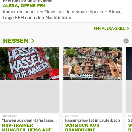
FFH Alexa-Skill aktivieren
ALEXA, ÖFFNE FFH
Immer die neuesten News auf dem Smart-Speaker:
Alexa,
frage FFH nach den Nachrichten
.
FFH ALEXA-SKILL
HESSEN
"Löwen aus dem Käfig lassen"
Fassungslos-Tat in Lauterbach
KSV-TRAINER
SCHMUCK AUS
S
KLINGBEIL HEISS AUF S
BRANDRUINE
B