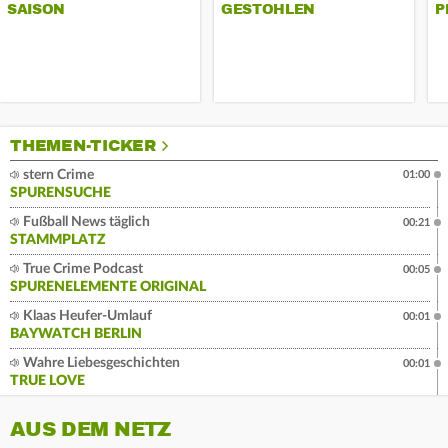
AISON
GESTOHLEN
P
THEMEN-TICKER
stern Crime
01:00
SPURENSUCHE
Fußball News täglich
00:21
STAMMPLATZ
True Crime Podcast
00:05
SPURENELEMENTE ORIGINAL
Klaas Heufer-Umlauf
00:01
BAYWATCH BERLIN
Wahre Liebesgeschichten
00:01
TRUE LOVE
AUS DEM NETZ