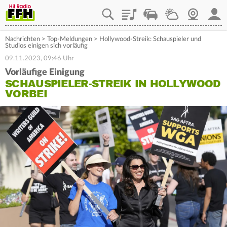
Playlist
Staupilot
Wetter
Webcam
Mein
Nachrichten
>
Top-Meldungen
>
Hollywood-Streik: Schauspieler und
Studios einigen sich vorläufig
09.11.2023, 09:46 Uhr
Vorläufige Einigung
SCHAUSPIELER-STREIK IN HOLLYWOOD
VORBEI