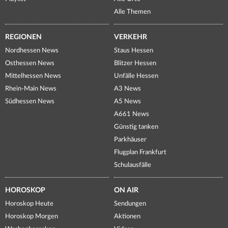
Alle Themen
REGIONEN
VERKEHR
Nordhessen News
Staus Hessen
Osthessen News
Blitzer Hessen
Mittelhessen News
Unfälle Hessen
Rhein-Main News
A3 News
Südhessen News
A5 News
A661 News
Günstig tanken
Parkhäuser
Flugplan Frankfurt
Schulausfälle
HOROSKOP
ON AIR
Horoskop Heute
Sendungen
Horoskop Morgen
Aktionen