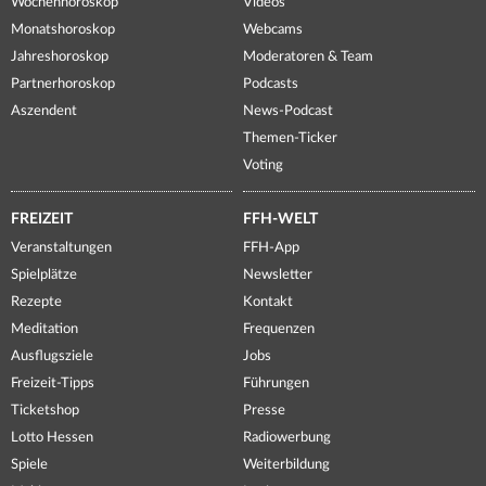
Wochenhoroskop
Videos
Monatshoroskop
Webcams
Jahreshoroskop
Moderatoren & Team
Partnerhoroskop
Podcasts
Aszendent
News-Podcast
Themen-Ticker
Voting
FREIZEIT
FFH-WELT
Veranstaltungen
FFH-App
Spielplätze
Newsletter
Rezepte
Kontakt
Meditation
Frequenzen
Ausflugsziele
Jobs
Freizeit-Tipps
Führungen
Ticketshop
Presse
Lotto Hessen
Radiowerbung
Spiele
Weiterbildung