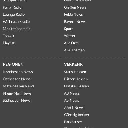
Schlager Radio
Offenbach News
Party Radio
Gießen News
Lounge Radio
Fulda News
Weihnachtsradio
Bayern News
Meditationsradio
Sport
Top 40
Wetter
Playlist
Alle Orte
Alle Themen
REGIONEN
VERKEHR
Nordhessen News
Staus Hessen
Osthessen News
Blitzer Hessen
Mittelhessen News
Unfälle Hessen
Rhein-Main News
A3 News
Südhessen News
A5 News
A661 News
Günstig tanken
Parkhäuser