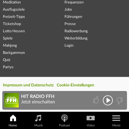
Meditation
Frequenzen
Ausflugsziele
Jobs
Freizeit-Tipps
Führungen
Ticketshop
Presse
Lotto Hessen
Radiowerbung
Spiele
Weiterbildung
Mahjong
Login
Backgammon
Quiz
Partys
Impressum und Datenschutz
Cookie-Einstellungen
HIT RADIO FFH
Jetzt einschalten
Home
Musik
Podcast
Video
Menü