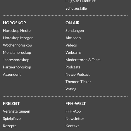
Flugplan Frankfurt
Schulausfälle
HOROSKOP
ON AIR
Horoskop Heute
Sendungen
Horoskop Morgen
Aktionen
Wochenhoroskop
Videos
Monatshoroskop
Webcams
Jahreshoroskop
Moderatoren & Team
Partnerhoroskop
Podcasts
Aszendent
News-Podcast
Themen-Ticker
Voting
FREIZEIT
FFH-WELT
Veranstaltungen
FFH-App
Spielplätze
Newsletter
Rezepte
Kontakt