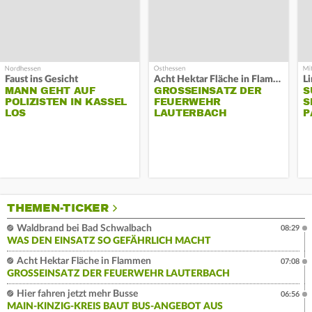
Faust ins Gesicht
Acht Hektar Fläche in Flammen
MANN GEHT AUF
GROSSEINSATZ DER F
S
POLIZISTEN IN KASSEL
EUERWEHR L
S
LOS
AUTERBACH
P
THEMEN-TICKER
Waldbrand bei Bad Schwalbach
08:29
WAS DEN EINSATZ SO GEFÄHRLICH MACHT
Acht Hektar Fläche in Flammen
07:08
GROSSEINSATZ DER FEUERWEHR LAUTERBACH
Hier fahren jetzt mehr Busse
06:56
MAIN-KINZIG-KREIS BAUT BUS-ANGEBOT AUS