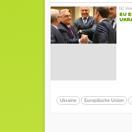
EU E
UKR
Ukraine
Europäische Union