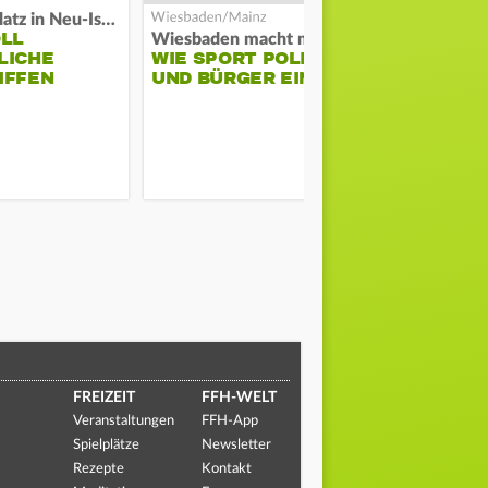
Auf Spielplatz in Neu-Isenburg
OLL
COACH KO
Wiesbaden macht mobil
LICHE
WIE SPORT POLIZEI
WILL ERS
IFFEN
UND BÜRGER EINT
STABILITÄ
FREIZEIT
FFH-WELT
Veranstaltungen
FFH-App
Spielplätze
Newsletter
Rezepte
Kontakt