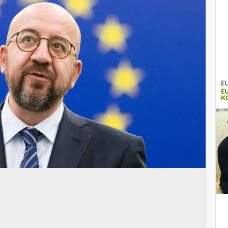
EU
E
K