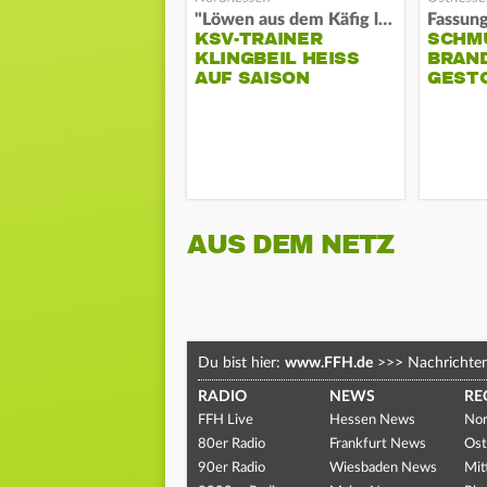
"Löwen aus dem Käfig lassen"
KSV-TRAINER
SCHM
KLINGBEIL HEISS A
BRAN
UF SAISON
GEST
AUS DEM NETZ
Du bist hier:
www.FFH.de
>>>
Nachrichte
RADIO
NEWS
RE
FFH Live
Hessen News
Nor
80er Radio
Frankfurt News
Ost
90er Radio
Wiesbaden News
Mit