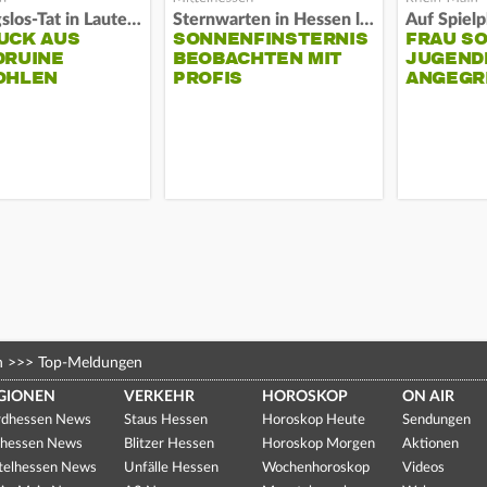
Fassungslos-Tat in Lauterbach
Sternwarten in Hessen laden ein
UCK AUS
SONNENFINSTERNIS
FRAU S
DRUINE
BEOBACHTEN MIT
JUGEND
OHLEN
PROFIS
ANGEGR
HABEN
n
>>>
Top-Meldungen
GIONEN
VERKEHR
HOROSKOP
ON AIR
dhessen News
Staus Hessen
Horoskop Heute
Sendungen
hessen News
Blitzer Hessen
Horoskop Morgen
Aktionen
telhessen News
Unfälle Hessen
Wochenhoroskop
Videos