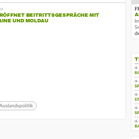
F
A
RÖFFNET BEITRITTSGESPRÄCHE MIT
AINE UND MOLDAU
I
S
d
T
R
S
S
Auslandspolitik
S
B