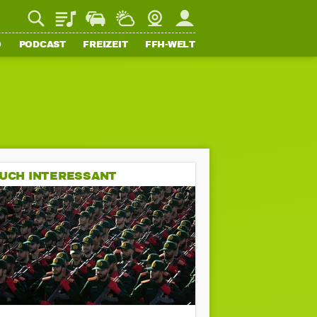
Playlist
Staupilot
Wetter
Webcam
Mein FFH
O
PODCAST
FREIZEIT
FFH-WELT
UCH INTERESSANT