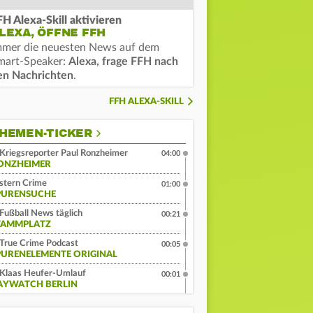
FH Alexa-Skill aktivieren
LEXA, ÖFFNE FFH
mmer die neuesten News auf dem
mart-Speaker:
Alexa, frage FFH nach
en Nachrichten
.
FFH ALEXA-SKILL
HEMEN-TICKER
Kriegsreporter Paul Ronzheimer
04:00
ONZHEIMER
stern Crime
01:00
PURENSUCHE
Fußball News täglich
00:21
TAMMPLATZ
True Crime Podcast
00:05
PURENELEMENTE ORIGINAL
Klaas Heufer-Umlauf
00:01
AYWATCH BERLIN