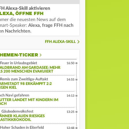
FH Alexa-Skill aktivieren
LEXA, ÖFFNE FFH
mmer die neuesten News auf dem
mart-Speaker:
Alexa, frage FFH nach
en Nachrichten
.
FFH ALEXA-SKILL
HEMEN-TICKER
Feuer in Urlaubsgebiet
16:50
ALDBRAND AM GARDASEE: MEHR
LS 200 MENSCHEN EVAKUIERT
Remis zum Zweitliga-Auftakt
14:55
ARMSTADT 98 ERKÄMPFT 2:2
EGEN KIEL
ch Navi gefahren
14:13
UTTER LANDET MIT KINDERN IM
ACH
Gäubodenvolksfest
13:25
ÄNNER KLAUEN RIESIGES
LASTIKKROKODIL
Hoher Schaden in Eiterfeld
12:48