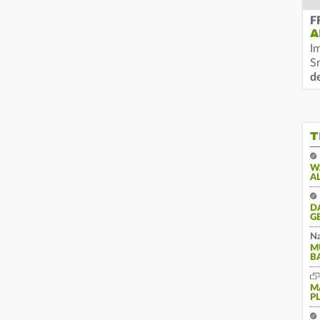
F
A
I
S
d
T
W
A
D
G
Na
M
B
M
P