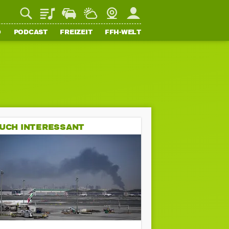
Playlist
Staupilot
Wetter
Webcam
Mein FFH
O
PODCAST
FREIZEIT
FFH-WELT
UCH INTERESSANT