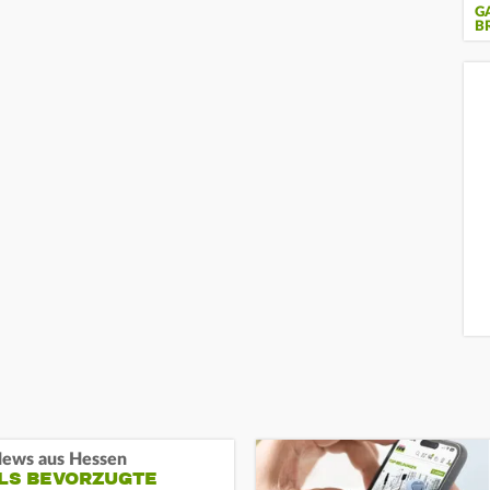
G
B
ews aus Hessen
ALS BEVORZUGTE