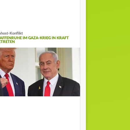
host-Konflikt
AFFENRUHE IM GAZA-KRIEG IN KRAFT
ETRETEN