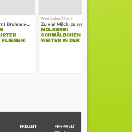
Polizei warnt Drohnen-Besitzer
Zu viel Milch, zu wenig Abnehme
M
MOLKEREI
DARMSTAD
URTER
SCHWÄLBCHEN
ERKÄMPFT
 FLIEGEN!
WEITER IN DER
GEGEN KI
KRISE
FREIZEIT
FFH-WELT