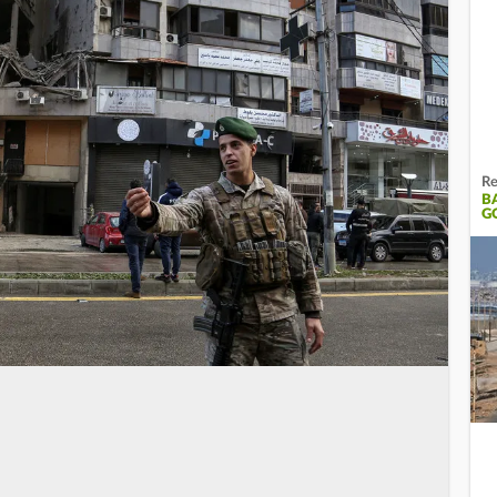
Re
B
G