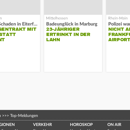
Hoher Schaden in Eiterfeld
Badeunglück in Marburg
GENTRAKT MIT
23-JÄHRIGER
NICHT A
STATT
ERTRINKT IN DER
FRANKF
NT
LAHN
AIRPORT
n
>>>
Top-Meldungen
GIONEN
VERKEHR
HOROSKOP
ON AIR