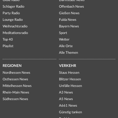
Oldie Radio
Darmstadt News
Schlager Radio
Offenbach News
Party Radio
Gießen News
Lounge Radio
Fulda News
Weihnachtsradio
Bayern News
Meditationsradio
Sport
Top 40
Wetter
Playlist
Alle Orte
Alle Themen
REGIONEN
VERKEHR
Nordhessen News
Staus Hessen
Osthessen News
Blitzer Hessen
Mittelhessen News
Unfälle Hessen
Rhein-Main News
A3 News
Südhessen News
A5 News
A661 News
Günstig tanken