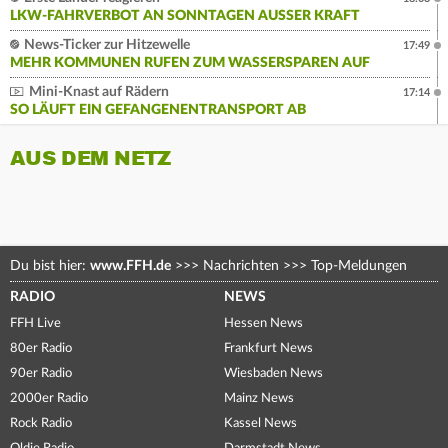
LKW-FAHRVERBOT AN SONNTAGEN AUSSER KRAFT
News-Ticker zur Hitzewelle
17:49
MEHR KOMMUNEN RUFEN ZUM WASSERSPAREN AUF
Mini-Knast auf Rädern
17:14
SO LÄUFT EIN GEFANGENENTRANSPORT AB
AUS DEM NETZ
Du bist hier:
www.FFH.de
>>>
Nachrichten
>>>
Top-Meldungen
RADIO
NEWS
FFH Live
Hessen News
80er Radio
Frankfurt News
90er Radio
Wiesbaden News
2000er Radio
Mainz News
Rock Radio
Kassel News