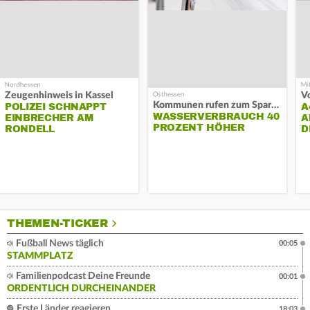
Zeugenhinweis in Kassel
Kommunen rufen zum Sparen auf
POLIZEI SCHNAPPT
A
WASSERVERBRAUCH 40
EINBRECHER AM
A
PROZENT HÖHER
RONDELL
D
THEMEN-TICKER
Fußball News täglich
00:05
STAMMPLATZ
Familienpodcast Deine Freunde
00:01
ORDENTLICH DURCHEINANDER
Erste Länder reagieren
18:03