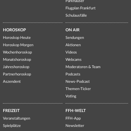
Parkhäuser
Flugplan Frankfurt
Schulausfälle
HOROSKOP
ON AIR
Horoskop Heute
Sendungen
Horoskop Morgen
Aktionen
Wochenhoroskop
Videos
Monatshoroskop
Webcams
Jahreshoroskop
Moderatoren & Team
Partnerhoroskop
Podcasts
Aszendent
News-Podcast
Themen-Ticker
Voting
FREIZEIT
FFH-WELT
Veranstaltungen
FFH-App
Spielplätze
Newsletter