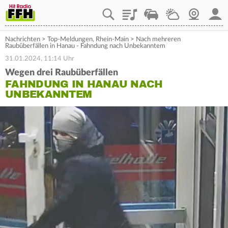
Playlist
Staupilot
Wetter
Webcam
Mein
Nachrichten
>
Top-Meldungen
,
Rhein-Main
>
Nach mehreren
Raubüberfällen in Hanau - Fahndung nach Unbekanntem
31.01.2024, 11:14 Uhr
Wegen drei Raubüberfällen
FAHNDUNG IN HANAU NACH
UNBEKANNTEM