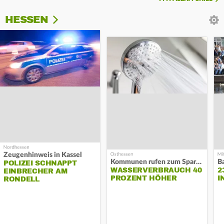
HESSEN
Zeugenhinweis in Kassel
Kommunen rufen zum Sparen auf
B
POLIZEI SCHNAPPT
WASSERVERBRAUCH 40
2
EINBRECHER AM
PROZENT HÖHER
I
RONDELL