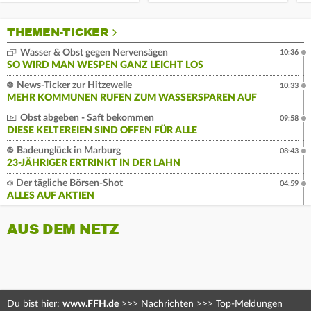
THEMEN-TICKER
Wasser & Obst gegen Nervensägen
10:36
SO WIRD MAN WESPEN GANZ LEICHT LOS
News-Ticker zur Hitzewelle
10:33
MEHR KOMMUNEN RUFEN ZUM WASSERSPAREN AUF
Obst abgeben - Saft bekommen
09:58
DIESE KELTEREIEN SIND OFFEN FÜR ALLE
Badeunglück in Marburg
08:43
23-JÄHRIGER ERTRINKT IN DER LAHN
Der tägliche Börsen-Shot
04:59
ALLES AUF AKTIEN
AUS DEM NETZ
Du bist hier:
www.FFH.de
>>>
Nachrichten
>>>
Top-Meldungen