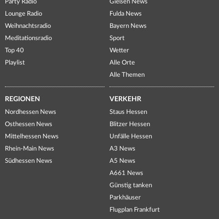
Party Radio
Gießen News
Lounge Radio
Fulda News
Weihnachtsradio
Bayern News
Meditationsradio
Sport
Top 40
Wetter
Playlist
Alle Orte
Alle Themen
REGIONEN
VERKEHR
Nordhessen News
Staus Hessen
Osthessen News
Blitzer Hessen
Mittelhessen News
Unfälle Hessen
Rhein-Main News
A3 News
Südhessen News
A5 News
A661 News
Günstig tanken
Parkhäuser
Flugplan Frankfurt