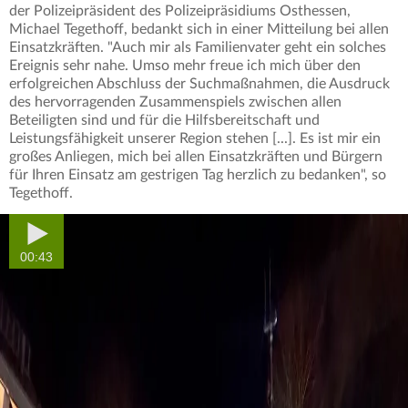
der Polizeipräsident des Polizeipräsidiums Osthessen,
Michael Tegethoff, bedankt sich in einer Mitteilung bei allen
Einsatzkräften. "Auch mir als Familienvater geht ein solches
Ereignis sehr nahe. Umso mehr freue ich mich über den
erfolgreichen Abschluss der Suchmaßnahmen, die Ausdruck
des hervorragenden Zusammenspiels zwischen allen
Beteiligten sind und für die Hilfsbereitschaft und
Leistungsfähigkeit unserer Region stehen [...]. Es ist mir ein
großes Anliegen, mich bei allen Einsatzkräften und Bürgern
für Ihren Einsatz am gestrigen Tag herzlich zu bedanken", so
Tegethoff.
00:43