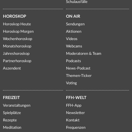
Schulausfälle
HOROSKOP
ON AIR
Horoskop Heute
Sendungen
Horoskop Morgen
Aktionen
Wochenhoroskop
Videos
Monatshoroskop
Webcams
Jahreshoroskop
Moderatoren & Team
Partnerhoroskop
Podcasts
Aszendent
News-Podcast
Themen-Ticker
Voting
FREIZEIT
FFH-WELT
Veranstaltungen
FFH-App
Spielplätze
Newsletter
Rezepte
Kontakt
Meditation
Frequenzen