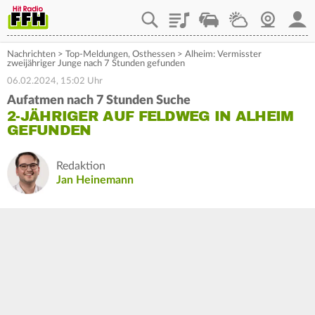
Playlist
Staupilot
Wetter
Webcam
Mein
Nachrichten
>
Top-Meldungen
,
Osthessen
>
Alheim: Vermisster
zweijähriger Junge nach 7 Stunden gefunden
06.02.2024, 15:02 Uhr
Aufatmen nach 7 Stunden Suche
2-JÄHRIGER AUF FELDWEG IN ALHEIM
GEFUNDEN
Redaktion
Jan Heinemann