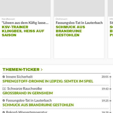
"Löwen aus dem Käfig lassen"
Fassungslos-Tat in Lauterbach
KSV-TRAINER
SCHMUCK AUS
S
KLINGBEIL HEISS AUF S
BRANDRUINE
B
AISON
GESTOHLEN
P
THEMEN-TICKER
Innere Sicherheit
20:01
SPRENGSTOFF-DROHNE IN LEIPZIG: SEMTEX IM SPIEL
Schwarze Rauchwolke
19:43
GROSSBRAND IN GERNSHEIM
Fassungslos-Tat in Lauterbach
19:25
SCHMUCK AUS BRANDRUINE GESTOHLEN
Rekord-Wassertemperatur
18:29