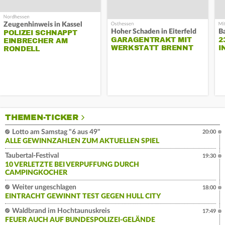
Zeugenhinweis in Kassel
Hoher Schaden in Eiterfeld
B
POLIZEI SCHNAPPT
GARAGENTRAKT MIT
2
EINBRECHER AM
WERKSTATT BRENNT
I
RONDELL
THEMEN-TICKER
Lotto am Samstag "6 aus 49"
20:00
ALLE GEWINNZAHLEN ZUM AKTUELLEN SPIEL
Taubertal-Festival
19:30
10 VERLETZTE BEI VERPUFFUNG DURCH
CAMPINGKOCHER
Weiter ungeschlagen
18:00
EINTRACHT GEWINNT TEST GEGEN HULL CITY
Waldbrand im Hochtaunuskreis
17:49
FEUER AUCH AUF BUNDESPOLIZEI-GELÄNDE