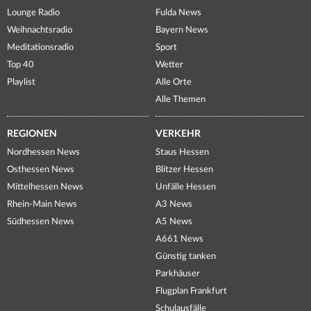
Lounge Radio
Fulda News
Weihnachtsradio
Bayern News
Meditationsradio
Sport
Top 40
Wetter
Playlist
Alle Orte
Alle Themen
REGIONEN
VERKEHR
Nordhessen News
Staus Hessen
Osthessen News
Blitzer Hessen
Mittelhessen News
Unfälle Hessen
Rhein-Main News
A3 News
Südhessen News
A5 News
A661 News
Günstig tanken
Parkhäuser
Flugplan Frankfurt
Schulausfälle