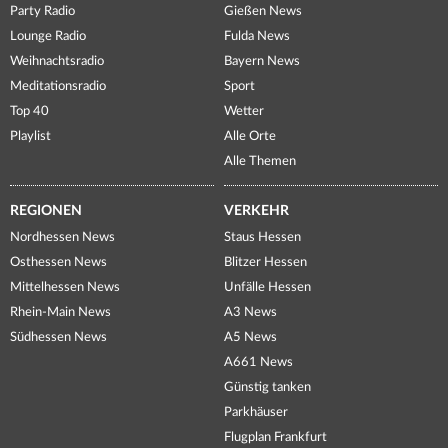
Party Radio
Gießen News
Lounge Radio
Fulda News
Weihnachtsradio
Bayern News
Meditationsradio
Sport
Top 40
Wetter
Playlist
Alle Orte
Alle Themen
REGIONEN
VERKEHR
Nordhessen News
Staus Hessen
Osthessen News
Blitzer Hessen
Mittelhessen News
Unfälle Hessen
Rhein-Main News
A3 News
Südhessen News
A5 News
A661 News
Günstig tanken
Parkhäuser
Flugplan Frankfurt