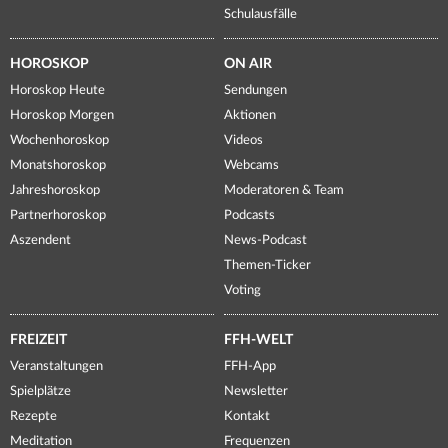
Schulausfälle
HOROSKOP
ON AIR
Horoskop Heute
Sendungen
Horoskop Morgen
Aktionen
Wochenhoroskop
Videos
Monatshoroskop
Webcams
Jahreshoroskop
Moderatoren & Team
Partnerhoroskop
Podcasts
Aszendent
News-Podcast
Themen-Ticker
Voting
FREIZEIT
FFH-WELT
Veranstaltungen
FFH-App
Spielplätze
Newsletter
Rezepte
Kontakt
Meditation
Frequenzen