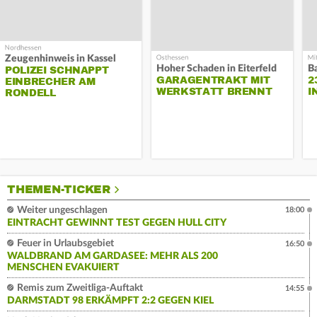
Zeugenhinweis in Kassel
Hoher Schaden in Eiterfeld
B
POLIZEI SCHNAPPT
GARAGENTRAKT MIT
2
EINBRECHER AM
WERKSTATT BRENNT
I
RONDELL
THEMEN-TICKER
Weiter ungeschlagen
18:00
EINTRACHT GEWINNT TEST GEGEN HULL CITY
Feuer in Urlaubsgebiet
16:50
WALDBRAND AM GARDASEE: MEHR ALS 200
MENSCHEN EVAKUIERT
Remis zum Zweitliga-Auftakt
14:55
DARMSTADT 98 ERKÄMPFT 2:2 GEGEN KIEL