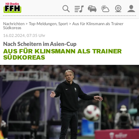
Playlist
Staupilot
Wetter
Webcam
Mein
Nachrichten
>
Top-Meldungen
,
Sport
>
Aus für Klinsmann als Trainer
Südkoreas
16.02.2024, 07:35 Uhr
Nach Scheitern im Asien-Cup
AUS FÜR KLINSMANN ALS TRAINER
SÜDKOREAS