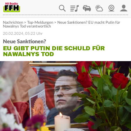
Playlist
Staupilot
Wetter
Webcam
Mein
Nachrichten
>
Top-Meldungen
>
Neue Sanktionen? EU macht Putin für
Nawalnys Tod verantwortlich
20.02.2024, 05:22 Uhr
Neue Sanktionen?
EU GIBT PUTIN DIE SCHULD FÜR
NAWALNYS TOD