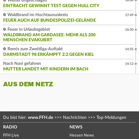
Weiter ungeschlagen
18:00
EINTRACHT GEWINNT TEST GEGEN HULL CITY
Waldbrand im Hochtaunuskreis
17:49
FEUER AUCH AUF BUNDESPOLIZEI-GELÄNDE
Feuer in Urlaubsgebiet
16:50
WALDBRAND AM GARDASEE: MEHR ALS 200
MENSCHEN EVAKUIERT
Remis zum Zweitliga-Auftakt
14:55
DARMSTADT 98 ERKÄMPFT 2:2 GEGEN KIEL
Nach Navi gefahren
14:13
MUTTER LANDET MIT KINDERN IM BACH
AUS DEM NETZ
Du bist hier:
www.FFH.de
>>>
Nachrichten
>>>
Top-Meldungen
RADIO
NEWS
FFH Live
Hessen News