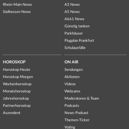
Rhein-Main News
A3 News
Südhessen News
A5 News
A661 News
Günstig tanken
Parkhäuser
Flugplan Frankfurt
Schulausfälle
HOROSKOP
ON AIR
Horoskop Heute
Sendungen
Horoskop Morgen
Aktionen
Wochenhoroskop
Videos
Monatshoroskop
Webcams
Jahreshoroskop
Moderatoren & Team
Partnerhoroskop
Podcasts
Aszendent
News-Podcast
Themen-Ticker
Voting