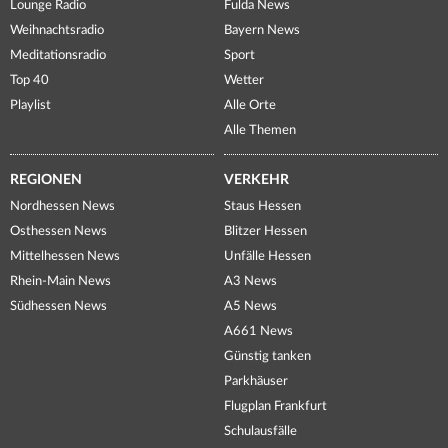
Lounge Radio
Fulda News
Weihnachtsradio
Bayern News
Meditationsradio
Sport
Top 40
Wetter
Playlist
Alle Orte
Alle Themen
REGIONEN
VERKEHR
Nordhessen News
Staus Hessen
Osthessen News
Blitzer Hessen
Mittelhessen News
Unfälle Hessen
Rhein-Main News
A3 News
Südhessen News
A5 News
A661 News
Günstig tanken
Parkhäuser
Flugplan Frankfurt
Schulausfälle