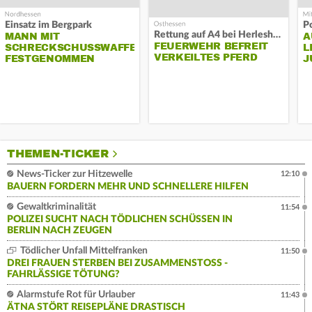
Einsatz im Bergpark
P
Rettung auf A4 bei Herleshausen
MANN MIT
A
FEUERWEHR BEFREIT
SCHRECKSCHUSSWAFFE
L
VERKEILTES PFERD
FESTGENOMMEN
J
THEMEN-TICKER
News-Ticker zur Hitzewelle
12:10
BAUERN FORDERN MEHR UND SCHNELLERE HILFEN
Gewaltkriminalität
11:54
POLIZEI SUCHT NACH TÖDLICHEN SCHÜSSEN IN
BERLIN NACH ZEUGEN
Tödlicher Unfall Mittelfranken
11:50
DREI FRAUEN STERBEN BEI ZUSAMMENSTOSS - F
AHRLÄSSIGE TÖTUNG?
Alarmstufe Rot für Urlauber
11:43
ÄTNA STÖRT REISEPLÄNE DRASTISCH