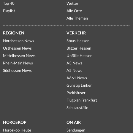
Top 40
Wetter
Playlist
Alle Orte
Alle Themen
REGIONEN
VERKEHR
Nordhessen News
Staus Hessen
Osthessen News
Blitzer Hessen
Mittelhessen News
Unfälle Hessen
Rhein-Main News
A3 News
Südhessen News
A5 News
A661 News
Günstig tanken
Parkhäuser
Flugplan Frankfurt
Schulausfälle
HOROSKOP
ON AIR
Horoskop Heute
Sendungen