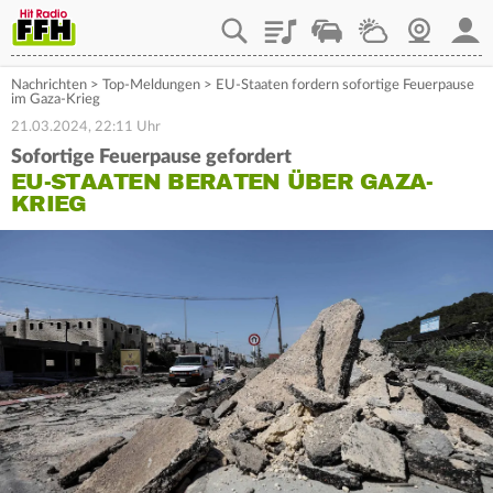
Playlist
Staupilot
Wetter
Webcam
Mein
Nachrichten
>
Top-Meldungen
>
EU-Staaten fordern sofortige Feuerpause
im Gaza-Krieg
21.03.2024, 22:11 Uhr
Sofortige Feuerpause gefordert
EU-STAATEN BERATEN ÜBER GAZA-
KRIEG