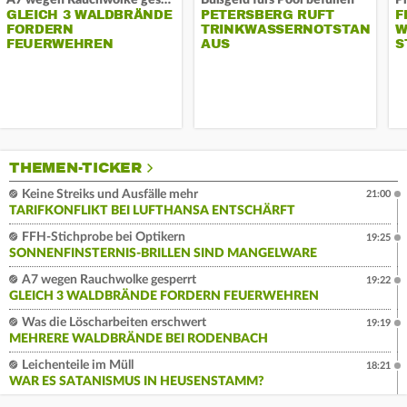
A7 wegen Rauchwolke gesperrt
Bußgeld fürs Pool befüllen
GLEICH 3 WALDBRÄNDE
PETERSBERG RUFT
F
FORDERN
TRINKWASSERNOTSTAND
W
FEUERWEHREN
AUS
S
THEMEN-TICKER
Keine Streiks und Ausfälle mehr
21:00
TARIFKONFLIKT BEI LUFTHANSA ENTSCHÄRFT
FFH-Stichprobe bei Optikern
19:25
SONNENFINSTERNIS-BRILLEN SIND MANGELWARE
A7 wegen Rauchwolke gesperrt
19:22
GLEICH 3 WALDBRÄNDE FORDERN FEUERWEHREN
Was die Löscharbeiten erschwert
19:19
MEHRERE WALDBRÄNDE BEI RODENBACH
Leichenteile im Müll
18:21
WAR ES SATANISMUS IN HEUSENSTAMM?