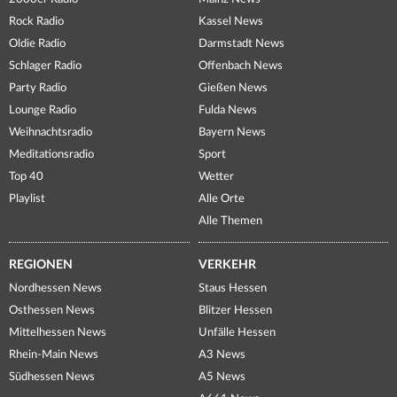
Rock Radio
Kassel News
Oldie Radio
Darmstadt News
Schlager Radio
Offenbach News
Party Radio
Gießen News
Lounge Radio
Fulda News
Weihnachtsradio
Bayern News
Meditationsradio
Sport
Top 40
Wetter
Playlist
Alle Orte
Alle Themen
REGIONEN
VERKEHR
Nordhessen News
Staus Hessen
Osthessen News
Blitzer Hessen
Mittelhessen News
Unfälle Hessen
Rhein-Main News
A3 News
Südhessen News
A5 News