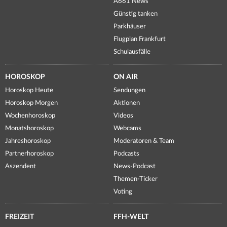
A661 News
Günstig tanken
Parkhäuser
Flugplan Frankfurt
Schulausfälle
HOROSKOP
ON AIR
Horoskop Heute
Sendungen
Horoskop Morgen
Aktionen
Wochenhoroskop
Videos
Monatshoroskop
Webcams
Jahreshoroskop
Moderatoren & Team
Partnerhoroskop
Podcasts
Aszendent
News-Podcast
Themen-Ticker
Voting
FREIZEIT
FFH-WELT