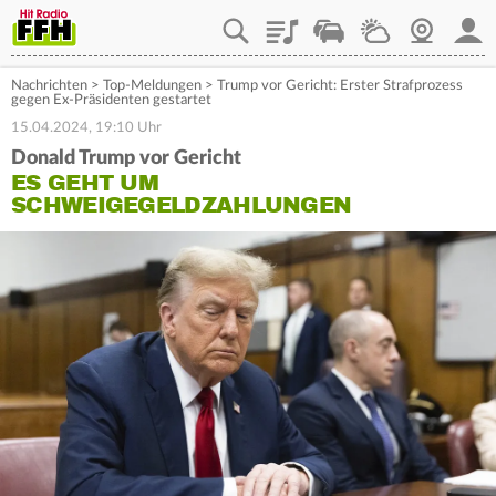
Playlist
Staupilot
Wetter
Webcam
Mein
Nachrichten
>
Top-Meldungen
>
Trump vor Gericht: Erster Strafprozess
gegen Ex-Präsidenten gestartet
15.04.2024, 19:10 Uhr
Donald Trump vor Gericht
ES GEHT UM
SCHWEIGEGELDZAHLUNGEN