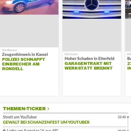
Zeugenhinweis in Kassel
Hoher Schaden in Eiterfeld
B
POLIZEI SCHNAPPT
GARAGENTRAKT MIT
2
EINBRECHER AM
WERKSTATT BRENNT
I
RONDELL
THEMEN-TICKER
Streit um YouTuber
22:40
GEWALT BEI SCHANZENFEST UM YOUTUBER