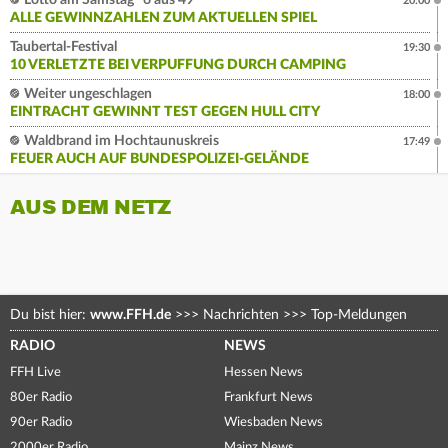
Lotto am Samstag "6 aus 49"
20:00
ALLE GEWINNZAHLEN ZUM AKTUELLEN SPIEL
Taubertal-Festival
19:30
10 VERLETZTE BEI VERPUFFUNG DURCH CAMPING
Weiter ungeschlagen
18:00
EINTRACHT GEWINNT TEST GEGEN HULL CITY
Waldbrand im Hochtaunuskreis
17:49
FEUER AUCH AUF BUNDESPOLIZEI-GELÄNDE
AUS DEM NETZ
Du bist hier:
www.FFH.de
>>>
Nachrichten
>>>
Top-Meldungen
RADIO
NEWS
FFH Live
Hessen News
80er Radio
Frankfurt News
90er Radio
Wiesbaden News
2000er Radio
Mainz News