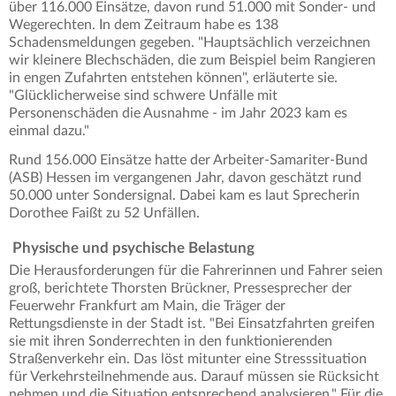
über 116.000 Einsätze, davon rund 51.000 mit Sonder- und
Wegerechten. In dem Zeitraum habe es 138
Schadensmeldungen gegeben. "Hauptsächlich verzeichnen
wir kleinere Blechschäden, die zum Beispiel beim Rangieren
in engen Zufahrten entstehen können", erläuterte sie.
"Glücklicherweise sind schwere Unfälle mit
Personenschäden die Ausnahme - im Jahr 2023 kam es
einmal dazu."
Rund 156.000 Einsätze hatte der Arbeiter-Samariter-Bund
(ASB) Hessen im vergangenen Jahr, davon geschätzt rund
50.000 unter Sondersignal. Dabei kam es laut Sprecherin
Dorothee Faißt zu 52 Unfällen.
Physische und psychische Belastung
Die Herausforderungen für die Fahrerinnen und Fahrer seien
groß, berichtete Thorsten Brückner, Pressesprecher der
Feuerwehr Frankfurt am Main, die Träger der
Rettungsdienste in der Stadt ist. "Bei Einsatzfahrten greifen
sie mit ihren Sonderrechten in den funktionierenden
Straßenverkehr ein. Das löst mitunter eine Stresssituation
für Verkehrsteilnehmende aus. Darauf müssen sie Rücksicht
nehmen und die Situation entsprechend analysieren." Für die