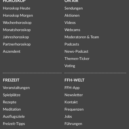
HOROSKOP
ON AIR
Horoskop Heute
Sendungen
Horoskop Morgen
Aktionen
Wochenhoroskop
Videos
Monatshoroskop
Webcams
Jahreshoroskop
Moderatoren & Team
Partnerhoroskop
Podcasts
Aszendent
News-Podcast
Themen-Ticker
Voting
FREIZEIT
FFH-WELT
Veranstaltungen
FFH-App
Spielplätze
Newsletter
Rezepte
Kontakt
Meditation
Frequenzen
Ausflugsziele
Jobs
Freizeit-Tipps
Führungen