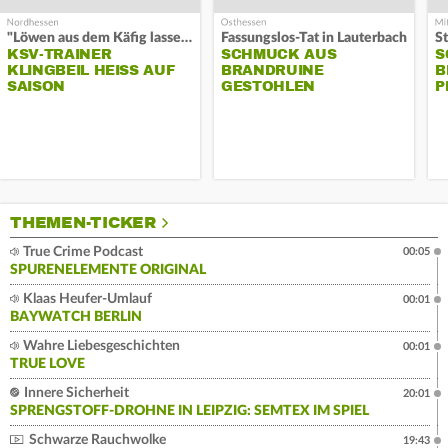
"Löwen aus dem Käfig lassen"
Fassungslos-Tat in Lauterbach
KSV-TRAINER
SCHMUCK AUS
S
KLINGBEIL HEISS AUF S
BRANDRUINE
B
AISON
GESTOHLEN
P
THEMEN-TICKER
True Crime Podcast
00:05
SPURENELEMENTE ORIGINAL
Klaas Heufer-Umlauf
00:01
BAYWATCH BERLIN
Wahre Liebesgeschichten
00:01
TRUE LOVE
Innere Sicherheit
20:01
SPRENGSTOFF-DROHNE IN LEIPZIG: SEMTEX IM SPIEL
Schwarze Rauchwolke
19:43