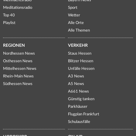
Weihnachtsradio
Bayern News
Meditationsradio
Sport
Top 40
Wetter
Playlist
Alle Orte
Alle Themen
REGIONEN
VERKEHR
Nordhessen News
Staus Hessen
Osthessen News
Blitzer Hessen
Mittelhessen News
Unfälle Hessen
Rhein-Main News
A3 News
Südhessen News
A5 News
A661 News
Günstig tanken
Parkhäuser
Flugplan Frankfurt
Schulausfälle