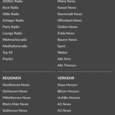
2000er Radio
Mainz News
Rock Radio
Kassel News
Oldie Radio
Darmstadt News
Schlager Radio
Offenbach News
Party Radio
Gießen News
Lounge Radio
Fulda News
Weihnachtsradio
Bayern News
Meditationsradio
Sport
Top 40
Wetter
Playlist
Alle Orte
Alle Themen
REGIONEN
VERKEHR
Nordhessen News
Staus Hessen
Osthessen News
Blitzer Hessen
Mittelhessen News
Unfälle Hessen
Rhein-Main News
A3 News
Südhessen News
A5 News