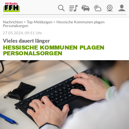
Playlist
Staupilot
Wetter
Webcam
Mein
Nachrichten
>
Top-Meldungen
>
Hessische Kommunen plagen
Personalsorgen
27.05.2024, 09:51 Uhr
Vieles dauert länger
HESSISCHE KOMMUNEN PLAGEN
PERSONALSORGEN