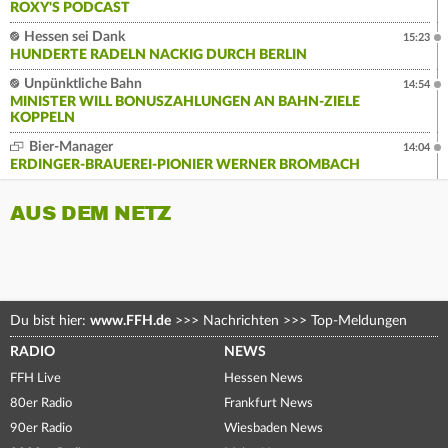
ROXY'S PODCAST
Hessen sei Dank
15:23
HUNDERTE RADELN NACKIG DURCH BERLIN
Unpünktliche Bahn
14:54
MINISTER WILL BONUSZAHLUNGEN AN BAHN-ZIELE
KOPPELN
Bier-Manager
14:04
ERDINGER-BRAUEREI-PIONIER WERNER BROMBACH
AUS DEM NETZ
Du bist hier:
www.FFH.de
>>>
Nachrichten
>>>
Top-Meldungen
RADIO
NEWS
FFH Live
Hessen News
80er Radio
Frankfurt News
90er Radio
Wiesbaden News