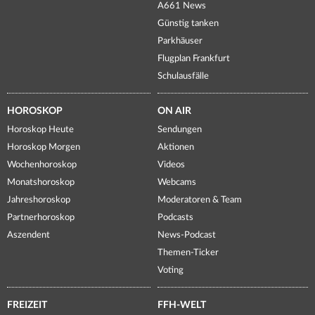
A661 News
Günstig tanken
Parkhäuser
Flugplan Frankfurt
Schulausfälle
HOROSKOP
ON AIR
Horoskop Heute
Sendungen
Horoskop Morgen
Aktionen
Wochenhoroskop
Videos
Monatshoroskop
Webcams
Jahreshoroskop
Moderatoren & Team
Partnerhoroskop
Podcasts
Aszendent
News-Podcast
Themen-Ticker
Voting
FREIZEIT
FFH-WELT