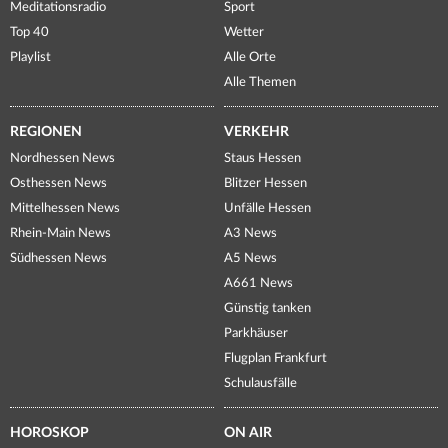
Meditationsradio
Sport
Top 40
Wetter
Playlist
Alle Orte
Alle Themen
REGIONEN
VERKEHR
Nordhessen News
Staus Hessen
Osthessen News
Blitzer Hessen
Mittelhessen News
Unfälle Hessen
Rhein-Main News
A3 News
Südhessen News
A5 News
A661 News
Günstig tanken
Parkhäuser
Flugplan Frankfurt
Schulausfälle
HOROSKOP
ON AIR