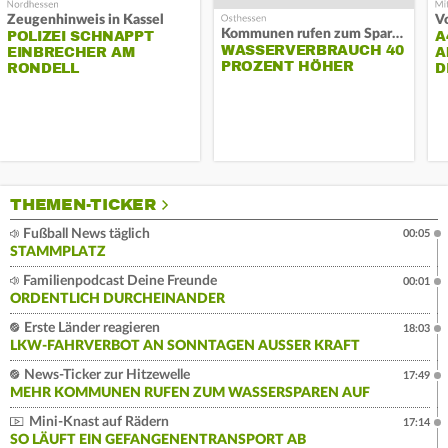
Zeugenhinweis in Kassel
Kommunen rufen zum Sparen auf
POLIZEI SCHNAPPT
A
WASSERVERBRAUCH 40
EINBRECHER AM
A
PROZENT HÖHER
RONDELL
D
THEMEN-TICKER
Fußball News täglich
00:05
STAMMPLATZ
Familienpodcast Deine Freunde
00:01
ORDENTLICH DURCHEINANDER
Erste Länder reagieren
18:03
LKW-FAHRVERBOT AN SONNTAGEN AUSSER KRAFT
News-Ticker zur Hitzewelle
17:49
MEHR KOMMUNEN RUFEN ZUM WASSERSPAREN AUF
Mini-Knast auf Rädern
17:14
SO LÄUFT EIN GEFANGENENTRANSPORT AB