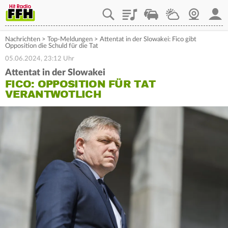
Playlist
Staupilot
Wetter
Webcam
Mein
Nachrichten
>
Top-Meldungen
>
Attentat in der Slowakei: Fico gibt
Opposition die Schuld für die Tat
05.06.2024, 23:12 Uhr
Attentat in der Slowakei
FICO: OPPOSITION FÜR TAT
VERANTWOTLICH