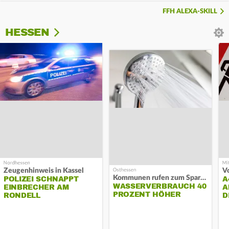
FFH ALEXA-SKILL
HESSEN
Zeugenhinweis in Kassel
Kommunen rufen zum Sparen auf
POLIZEI SCHNAPPT
A
WASSERVERBRAUCH 40
EINBRECHER AM
A
PROZENT HÖHER
RONDELL
D