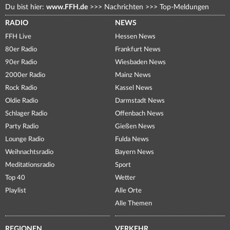
Du bist hier:
www.FFH.de
>>>
Nachrichten
>>>
Top-Meldungen
RADIO
NEWS
FFH Live
Hessen News
80er Radio
Frankfurt News
90er Radio
Wiesbaden News
2000er Radio
Mainz News
Rock Radio
Kassel News
Oldie Radio
Darmstadt News
Schlager Radio
Offenbach News
Party Radio
Gießen News
Lounge Radio
Fulda News
Weihnachtsradio
Bayern News
Meditationsradio
Sport
Top 40
Wetter
Playlist
Alle Orte
Alle Themen
REGIONEN
VERKEHR