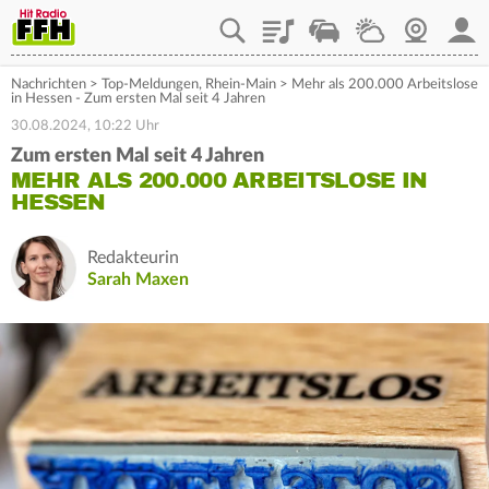
Playlist
Staupilot
Wetter
Webcam
Mein
Nachrichten
>
Top-Meldungen
,
Rhein-Main
>
Mehr als 200.000 Arbeitslose
in Hessen - Zum ersten Mal seit 4 Jahren
30.08.2024, 10:22 Uhr
Zum ersten Mal seit 4 Jahren
MEHR ALS 200.000 ARBEITSLOSE IN
HESSEN
Redakteurin
Sarah Maxen