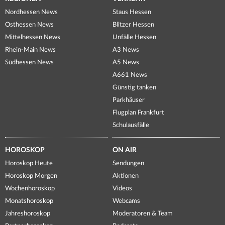
Nordhessen News
Staus Hessen
Osthessen News
Blitzer Hessen
Mittelhessen News
Unfälle Hessen
Rhein-Main News
A3 News
Südhessen News
A5 News
A661 News
Günstig tanken
Parkhäuser
Flugplan Frankfurt
Schulausfälle
HOROSKOP
ON AIR
Horoskop Heute
Sendungen
Horoskop Morgen
Aktionen
Wochenhoroskop
Videos
Monatshoroskop
Webcams
Jahreshoroskop
Moderatoren & Team